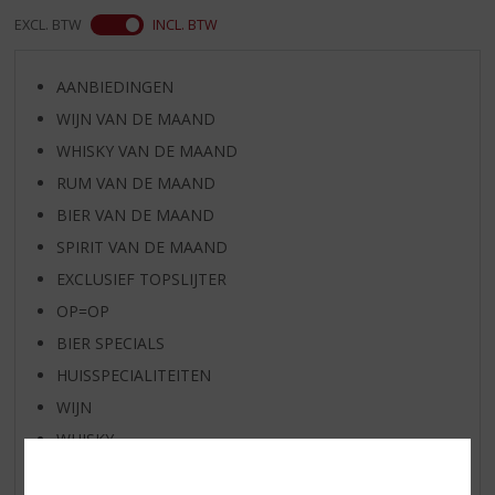
EXCL. BTW
INCL. BTW
AANBIEDINGEN
WIJN VAN DE MAAND
WHISKY VAN DE MAAND
RUM VAN DE MAAND
BIER VAN DE MAAND
SPIRIT VAN DE MAAND
EXCLUSIEF TOPSLIJTER
OP=OP
BIER SPECIALS
HUISSPECIALITEITEN
WIJN
WHISKY
BIER