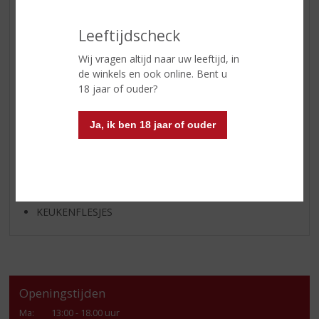
APERITIEF
GEDISTILLEERD OVERIG
Leeftijdscheck
SHOTJES
Wij vragen altijd naar uw leeftijd, in
KANT EN KLAAR
de winkels en ook online. Bent u
GLASWERK
18 jaar of ouder?
GESCHENKVERPAKKING
Ja, ik ben 18 jaar of ouder
(RELATIE)GESCHENKEN
PARTY EN VERHUUR
ALCOHOLVRIJE DRANKEN
VEGAN DRANKEN
KEUKENFLESJES
Openingstijden
Ma
:
13:00 - 18.00 uur