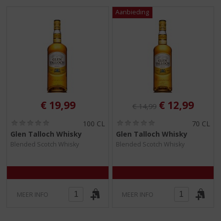
S
p
r
i
n
g
n
a
a
r
Originele prijs was:
, Huidige pri
€
19,99
€
12,99
d
€
14,99
e
(
(
100 CL
70 CL
n
0
0
Glen Talloch Whisky
Glen Talloch Whisky
a
,
,
Blended Scotch Whisky
Blended Scotch Whisky
0
0
v
/
/
i
5
5
g
)
)
a
t
MEER INFO
MEER INFO
i
e