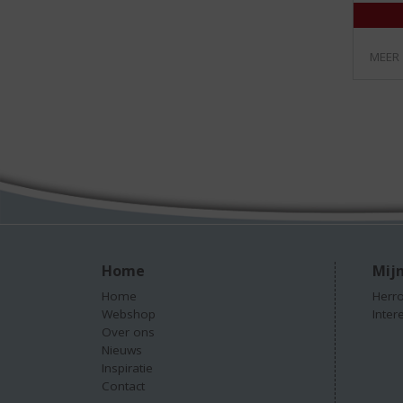
MEER
Home
Mijn
Home
Herro
Webshop
Inter
Over ons
Nieuws
Inspiratie
Contact