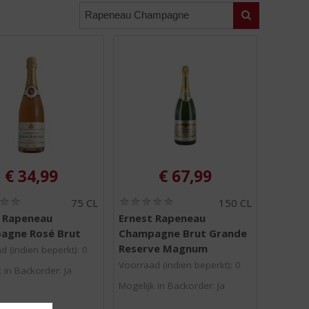
Zoeken
€
34,99
€
67,99
(
(
75 CL
150 CL
0
0
t Rapeneau
Ernest Rapeneau
,
,
agne Rosé Brut
Champagne Brut Grande
0
0
/
/
Reserve Magnum
d (indien beperkt): 0
5
5
Voorraad (indien beperkt): 0
)
)
 in Backorder: Ja
Mogelijk in Backorder: Ja