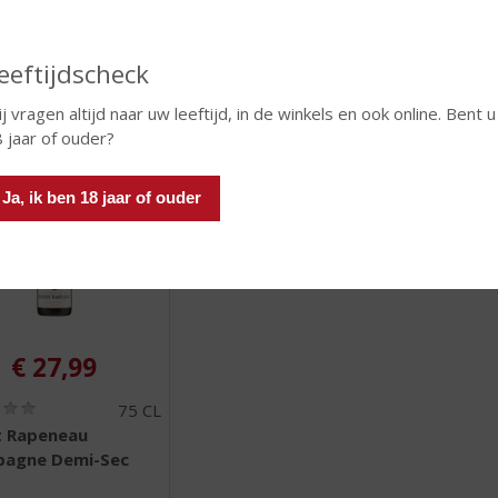
eeftijdscheck
 INFO
MEER INFO
MEER 
j vragen altijd naar uw leeftijd, in de winkels en ook online. Bent u
 jaar of ouder?
Ja, ik ben 18 jaar of ouder
€
27,99
(
75 CL
0
t Rapeneau
,
agne Demi-Sec
0
/
5