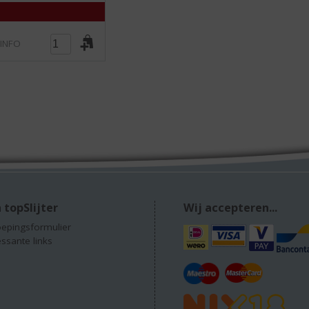
)
 INFO
 topSlijter
Wij accepteren...
epingsformulier
essante links