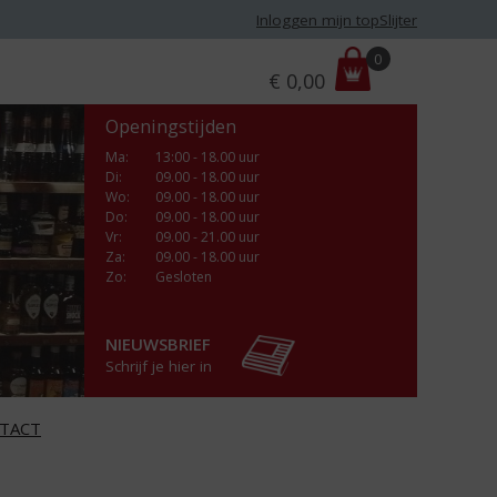
Inloggen mijn topSlijter
P
0
€
0,00
r
i
Openingstijden
j
s
Ma
:
13:00 - 18.00 uur
Di
:
09.00 - 18.00 uur
:
Wo
:
09.00 - 18.00 uur
Do
:
09.00 - 18.00 uur
Vr
:
09.00 - 21.00 uur
Za
:
09.00 - 18.00 uur
Zo:
Gesloten
NIEUWSBRIEF
Schrijf je hier in
TACT