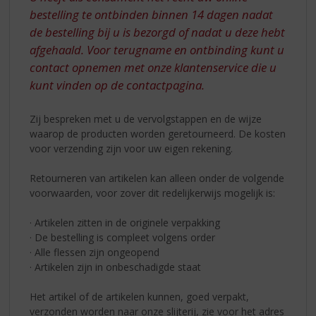
S
bestelling te ontbinden binnen 14 dagen nadat
p
de bestelling bij u is bezorgd of nadat u deze hebt
r
i
afgehaald. Voor terugname en ontbinding kunt u
n
contact opnemen met onze klantenservice die u
g
kunt vinden op de contactpagina.
n
a
Zij bespreken met u de vervolgstappen en de wijze
a
waarop de producten worden geretourneerd. De kosten
r
voor verzending zijn voor uw eigen rekening.
d
e
Retourneren van artikelen kan alleen onder de volgende
n
voorwaarden, voor zover dit redelijkerwijs mogelijk is:
a
v
· Artikelen zitten in de originele verpakking
i
· De bestelling is compleet volgens order
g
· Alle flessen zijn ongeopend
a
· Artikelen zijn in onbeschadigde staat
t
i
Het artikel of de artikelen kunnen, goed verpakt,
e
verzonden worden naar onze slijterij, zie voor het adres