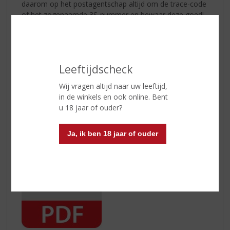
daarom op het postagentschap altijd om de trace-code
of het zogenaamde 3S-nummer en bewaar deze goed!
Voor het crediteren van artikelen streven wij ernaar om
binnen 5 werkdagen, na goede ontvangst, het
aankoopbedrag terug te boeken.
Leeftijdscheck
Toch nog vragen over het retourneren van uw
Wij vragen altijd naar uw leeftijd,
aankoop? Neem dan contact met ons op.
in de winkels en ook online. Bent
u 18 jaar of ouder?
Hier kunt u het herroepingsformulier downloaden:
Ja, ik ben 18 jaar of ouder