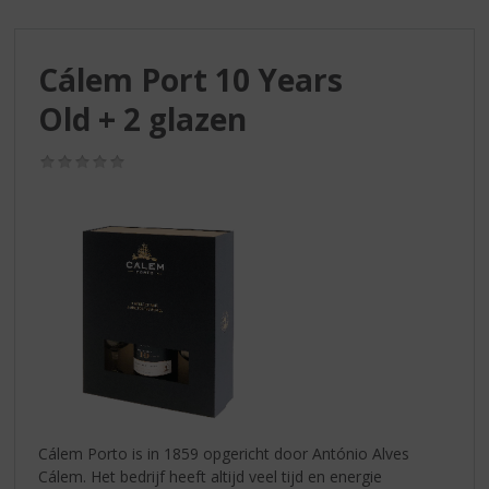
S
p
r
Cálem Port 10 Years
i
n
Old + 2 glazen
g
n
(0,0
a
/
a
5)
r
d
e
n
a
v
i
g
a
t
i
Cálem Porto is in 1859 opgericht door António Alves
e
Cálem. Het bedrijf heeft altijd veel tijd en energie