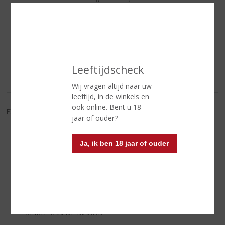
Reviews
Schrijf een review
Leeftijdscheck
Er zijn nog geen reviews geplaatst voor dit product
Wij vragen altijd naar uw
leeftijd, in de winkels en
ook online. Bent u 18
EXCL. BTW
INCL. BTW
jaar of ouder?
AANBIEDINGEN
Ja, ik ben 18 jaar of ouder
WIJN VAN DE MAAND
WHISKY VAN DE MAAND
RUM VAN DE MAAND
BIER VAN DE MAAND
SPIRIT VAN DE MAAND