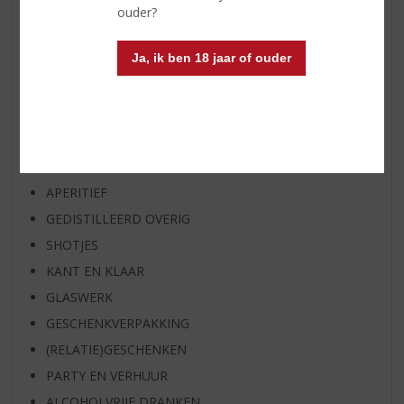
EXCLUSIEF TOPSLIJTER
ouder?
OP=OP
Ja, ik ben 18 jaar of ouder
BIER SPECIALS
HUISSPECIALITEITEN
WIJN
WHISKY
BIER
APERITIEF
GEDISTILLEERD OVERIG
SHOTJES
KANT EN KLAAR
GLASWERK
GESCHENKVERPAKKING
(RELATIE)GESCHENKEN
PARTY EN VERHUUR
ALCOHOLVRIJE DRANKEN