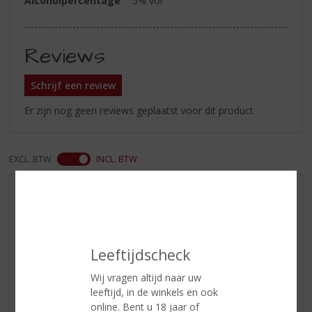
Alcoholpercentage
5% vol
Reviews
Schrijf een review
Er zijn nog geen reviews geplaatst voor dit product
EXCL. BTW
INCL. BTW
AANBIEDINGEN
WIJN VAN DE MAAND
WHISKY VAN DE MAAND
Leeftijdscheck
RUM VAN DE MAAND
Wij vragen altijd naar uw
BIER VAN DE MAAND
leeftijd, in de winkels en ook
SPIRIT VAN DE MAAND
online. Bent u 18 jaar of