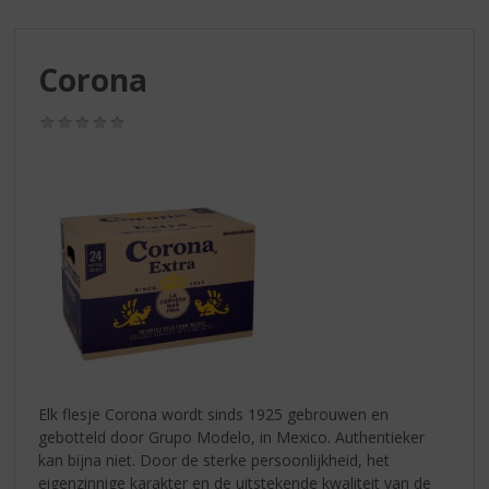
S
p
r
Corona
i
n
g
(0,0
/
n
5)
a
a
r
d
e
n
a
v
i
g
a
Elk flesje Corona wordt sinds 1925 gebrouwen en
t
gebotteld door Grupo Modelo, in Mexico. Authentieker
i
kan bijna niet. Door de sterke persoonlijkheid, het
e
eigenzinnige karakter en de uitstekende kwaliteit van de