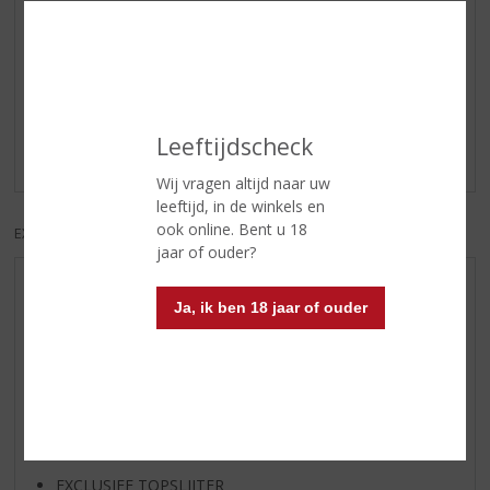
Reviews
Schrijf een review
Leeftijdscheck
Er zijn nog geen reviews geplaatst voor dit product
Wij vragen altijd naar uw
leeftijd, in de winkels en
ook online. Bent u 18
EXCL. BTW
INCL. BTW
jaar of ouder?
AANBIEDINGEN
Ja, ik ben 18 jaar of ouder
WIJN VAN DE MAAND
WHISKY VAN DE MAAND
RUM VAN DE MAAND
BIER VAN DE MAAND
SPIRIT VAN DE MAAND
EXCLUSIEF TOPSLIJTER