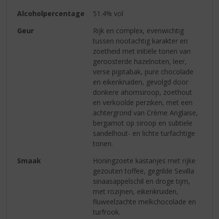
Alcoholpercentage
51.4% vol
Geur
Rijk en complex, evenwichtig
tussen nootachtig karakter en
zoetheid met initiële tonen van
geroosterde hazelnoten, leer,
verse pijptabak, pure chocolade
en eikenkruiden, gevolgd door
donkere ahornsiroop, zoethout
en verkoolde perziken, met een
achtergrond van Crème Anglaise,
bergamot op siroop en subtiele
sandelhout- en lichte turfachtige
tonen.
Smaak
Honingzoete kastanjes met rijke
gezouten toffee, gegrilde Sevilla
sinaasappelschil en droge tijm,
met rozijnen, eikenkruiden,
fluweelzachte melkchocolade en
turfrook.