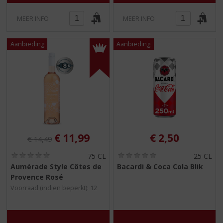
MEER INFO
MEER INFO
Originele prijs was:
, Huidige prijs is:
€
11,99
€
2,50
€
14,49
(
(
75 CL
25 CL
0
0
Aumérade Style Côtes de
Bacardi & Coca Cola Blik
,
,
Provence Rosé
0
0
/
/
Voorraad (indien beperkt): 12
5
5
)
)