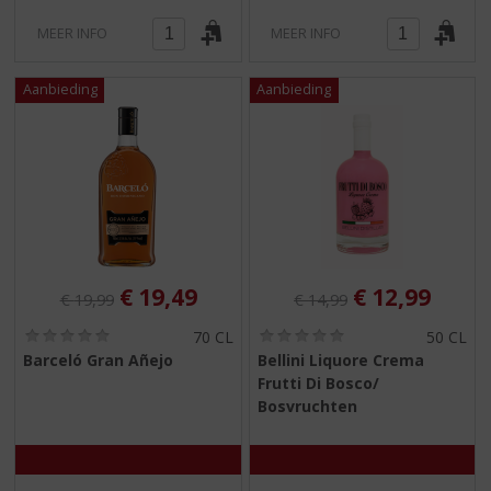
MEER INFO
MEER INFO
Originele prijs was:
, Huidige prijs is:
Originele prijs was:
, Huidige pri
€
19,49
€
12,99
€
19,99
€
14,99
(
(
70 CL
50 CL
0
0
Barceló Gran Añejo
Bellini Liquore Crema
,
,
Frutti Di Bosco/
0
0
/
/
Bosvruchten
5
5
)
)