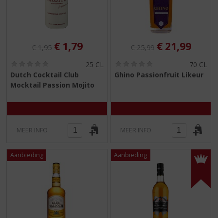
Originele prijs was:
, Huidige prijs is:
Originele prijs was:
, Huidige pri
€
1,79
€
21,99
€
1,95
€
25,99
(
(
25 CL
70 CL
0
0
Dutch Cocktail Club
Ghino Passionfruit Likeur
,
,
Mocktail Passion Mojito
0
0
/
/
5
5
)
)
MEER INFO
MEER INFO