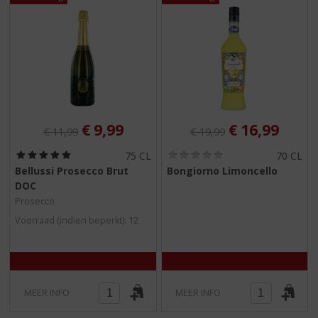
Originele prijs was:
, Huidige prijs is:
Originele prijs was:
, Huidige pri
€
9,99
€
16,99
€
11,99
€
19,99
(
(
75 CL
70 CL
5
0
Bellussi Prosecco Brut
Bongiorno Limoncello
,
,
DOC
0
0
/
/
Prosecco
5
5
Voorraad (indien beperkt): 12
)
)
MEER INFO
MEER INFO