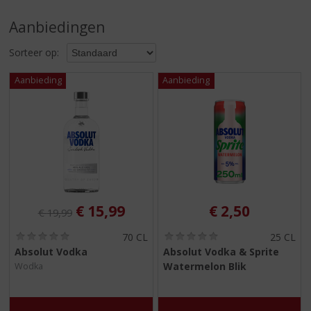
S
p
Aanbiedingen
r
i
Sorteer op:
n
g
n
a
a
r
d
e
n
a
v
Originele prijs was:
, Huidige prijs is:
€
15,99
€
2,50
€
19,99
i
g
(
(
70 CL
25 CL
0
0
a
Absolut Vodka
Absolut Vodka & Sprite
,
,
t
Watermelon Blik
Wodka
0
0
i
/
/
5
5
e
)
)