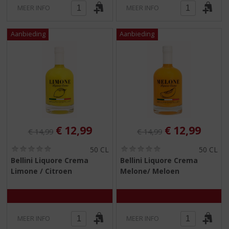
MEER INFO
MEER INFO
Originele prijs was:
, Huidige prijs is:
Originele prijs was:
, Huidige pri
€
12,99
€
12,99
€
14,99
€
14,99
(
(
50 CL
50 CL
0
0
Bellini Liquore Crema
Bellini Liquore Crema
,
,
Limone / Citroen
Melone/ Meloen
0
0
/
/
5
5
)
)
MEER INFO
MEER INFO