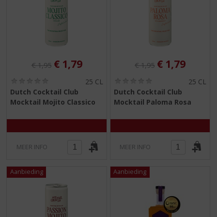
Originele prijs was:
, Huidige prijs is:
Originele prijs was:
, Huidige pri
€
1,79
€
1,79
€
1,95
€
1,95
(
(
25 CL
25 CL
0
0
Dutch Cocktail Club
Dutch Cocktail Club
,
,
Mocktail Mojito Classico
Mocktail Paloma Rosa
0
0
/
/
5
5
)
)
MEER INFO
MEER INFO