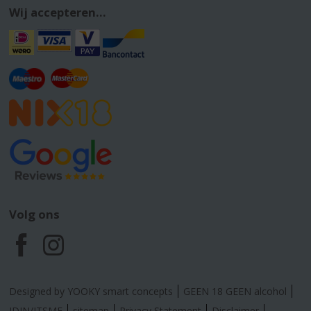
Wij accepteren...
Volg ons
F
I
a
n
Designed by YOOKY smart concepts
GEEN 18 GEEN alcohol
IDIN/ITSME
sitemap
Privacy Statement
Disclaimer