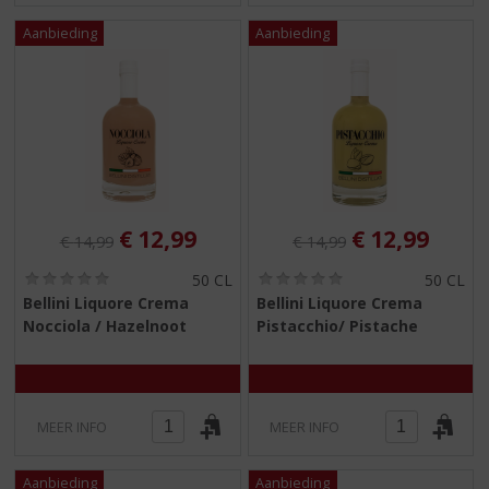
Originele prijs was:
, Huidige prijs is:
Originele prijs was:
, Huidige pri
€
12,99
€
12,99
€
14,99
€
14,99
(
(
50 CL
50 CL
0
0
Bellini Liquore Crema
Bellini Liquore Crema
,
,
Nocciola / Hazelnoot
Pistacchio/ Pistache
0
0
/
/
5
5
)
)
MEER INFO
MEER INFO