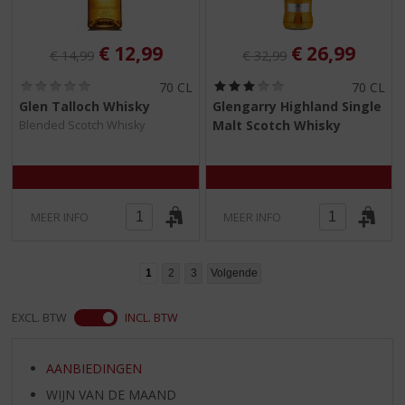
Originele prijs was:
, Huidige prijs is:
Originele prijs was:
, Huidige pri
€
12,99
€
26,99
€
14,99
€
32,99
(
(
70 CL
70 CL
0
3
Glen Talloch Whisky
Glengarry Highland Single
,
,
Malt Scotch Whisky
Blended Scotch Whisky
0
0
/
/
5
5
)
)
MEER INFO
MEER INFO
1
2
3
Volgende
EXCL. BTW
INCL. BTW
AANBIEDINGEN
WIJN VAN DE MAAND