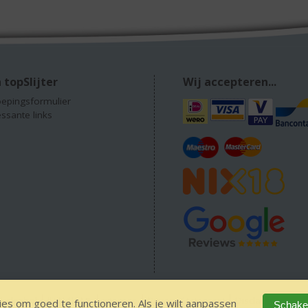
 topSlijter
Wij accepteren...
epingsformulier
essante links
 alcohol
IDIN/ITSME
sitemap
Privacy Statement
Disclaimer
Ver
es om goed te functioneren. Als je wilt aanpassen
Schakel