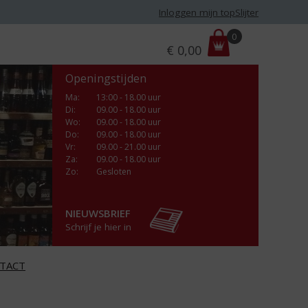
Inloggen mijn topSlijter
P
0
€
0,00
r
i
Openingstijden
j
s
Ma
:
13:00 - 18.00 uur
Di
:
09.00 - 18.00 uur
:
Wo
:
09.00 - 18.00 uur
Do
:
09.00 - 18.00 uur
Vr
:
09.00 - 21.00 uur
Za
:
09.00 - 18.00 uur
Zo:
Gesloten
NIEUWSBRIEF
Schrijf je hier in
TACT