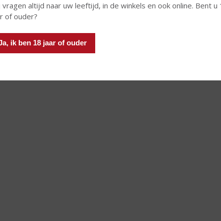
 vragen altijd naar uw leeftijd, in de winkels en ook online. Bent u
ar of ouder?
Ja, ik ben 18 jaar of ouder
Overig
ASSORTIMENT