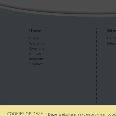
Home
Mijn
Home
Herro
Webshop
Inter
Over ons
Nieuws
Inspiratie
Contact
COOKIES OP DEZE
Designed by YOOKY smart concepts
GEEN 18 GEEN
Deze website maakt gebruik van cooki