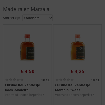
S
p
Madeira en Marsala
r
i
Sorteer op:
n
g
n
a
a
r
d
e
n
a
v
€
4,50
€
4,25
i
g
(
(
10 CL
10 CL
0
0
a
Cuisine Keukenflesje
Cuisine Keukenflesje
,
,
t
Kook-Madeira
Marsala Sweet
0
0
i
/
/
Voorraad (indien beperkt): 6
Voorraad (indien beperkt): 6
5
5
e
)
)