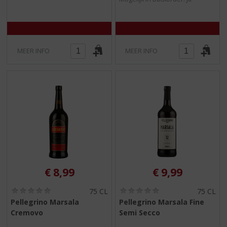
MEER INFO
MEER INFO
€
8,99
€
9,99
(
(
75 CL
75 CL
0
0
Pellegrino Marsala
Pellegrino Marsala Fine
,
,
Cremovo
Semi Secco
0
0
/
/