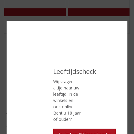
MEER INFO
MEER INFO
Leeftijdscheck
Wij vragen
altijd naar uw
leeftijd, in de
€
6,99
winkels en
ook online.
(
37.5 CL
0
Bent u 18 jaar
Welsh Brothers Madeira
,
of ouder?
Medium Dry halfje
0
/
Voorraad (indien beperkt): 0
5