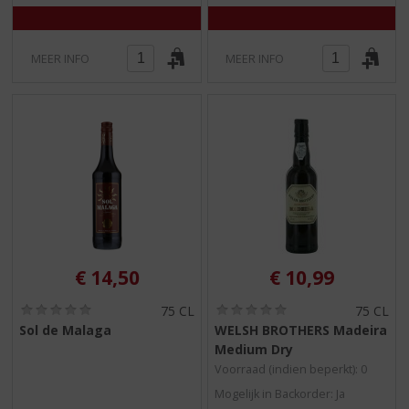
5
5
)
)
MEER INFO
MEER INFO
€
14,50
€
10,99
(
(
75 CL
75 CL
0
0
Sol de Malaga
WELSH BROTHERS Madeira
,
,
Medium Dry
0
0
/
/
Voorraad (indien beperkt): 0
5
5
Mogelijk in Backorder: Ja
)
)