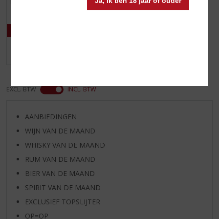
Ja, ik ben 18 jaar of ouder
Mogelijk in Backorder: Ja
)
MEER INFO
EXCL. BTW
INCL. BTW
AANBIEDINGEN
WIJN VAN DE MAAND
WHISKY VAN DE MAAND
RUM VAN DE MAAND
BIER VAN DE MAAND
SPIRIT VAN DE MAAND
EXCLUSIEF TOPSLIJTER
OP=OP