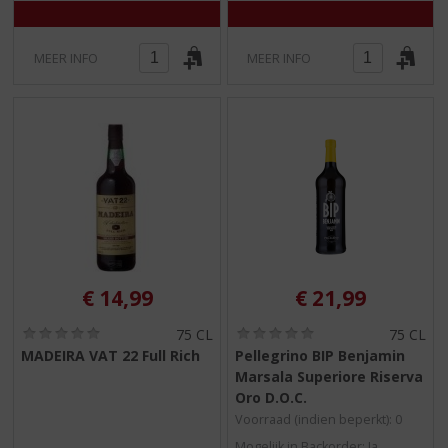
MEER INFO
MEER INFO
€
14,99
€
21,99
(
(
75 CL
75 CL
0
0
MADEIRA VAT 22 Full Rich
Pellegrino BIP Benjamin
,
,
Marsala Superiore Riserva
0
0
/
/
Oro D.O.C.
5
5
Voorraad (indien beperkt): 0
)
)
Mogelijk in Backorder: Ja