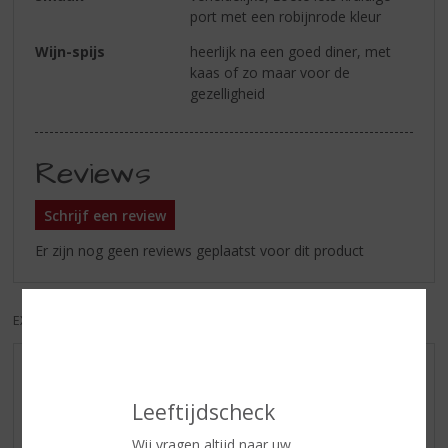
port met een robijnrode kleur
Wijn-spijs
heerlijk na een goed diner, met
kaas of zo maar voor de
gezelligheid
Reviews
Schrijf een review
Er zijn nog geen reviews geplaatst voor dit product
EXCL. BTW
INCL. BTW
AANBIEDINGEN
WIJN VAN DE MAAND
Leeftijdscheck
WHISKY VAN DE MAAND
Wij vragen altijd naar uw