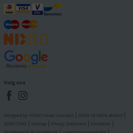
Volg ons
F
I
a
n
Designed by YOOKY smart concepts
GEEN 18 GEEN alcohol
c
s
IDIN/ITSME
sitemap
Privacy Statement
Disclaimer
Verantwoord alcoholgebruik
Leveringsvoorwaarden