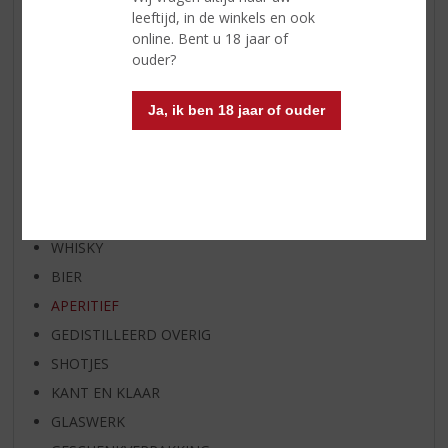
RUM VAN DE MAAND
leeftijd, in de winkels en ook
online. Bent u 18 jaar of
BIER VAN DE MAAND
ouder?
SPIRIT VAN DE MAAND
EXCLUSIEF TOPSLIJTER
Ja, ik ben 18 jaar of ouder
OP=OP
BIER SPECIALS
HUISSPECIALITEITEN
WIJN
WHISKY
BIER
APERITIEF
GEDISTILLEERD OVERIG
SHOTJES
KANT EN KLAAR
GLASWERK