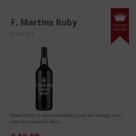
S
p
r
F. Martins Ruby
i
EXCLUSIEF
n
TOPSLIJTER
g
(0,0
/
n
5)
a
a
r
d
e
n
a
v
i
g
a
Martins Ruby is een verleidelijke, zoete iets kruidige port
t
met een robijnrode kleur..
i
e