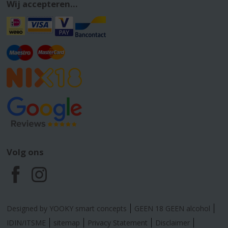
Wij accepteren...
Volg ons
F
I
a
n
Designed by YOOKY smart concepts
GEEN 18 GEEN alcohol
c
s
IDIN/ITSME
sitemap
Privacy Statement
Disclaimer