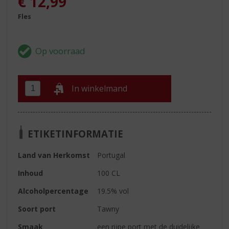
€
12,99
Fles
In winkelmand
ETIKETINFORMATIE
Land van Herkomst
Portugal
Inhoud
100 CL
Alcoholpercentage
19.5% vol
Soort port
Tawny
Smaak
een rijpe port met de duidelijke