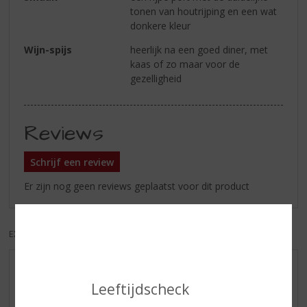
tonen van houtrijping en een wat
donkere kleur
Wijn-spijs
heerlijk na een goed diner, met
kaas of zo maar voor de
gezelligheid
Reviews
Schrijf een review
Er zijn nog geen reviews geplaatst voor dit product
EXCL. BTW
INCL. BTW
AANBIEDINGEN
Leeftijdscheck
WIJN VAN DE MAAND