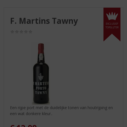
S
p
r
F. Martins Tawny
i
EXCLUSIEF
n
TOPSLIJTER
g
(0,0
/
n
5)
a
a
r
d
e
n
a
v
i
g
a
Een rijpe port met de duidelijke tonen van houtrijping en
t
een wat donkere kleur..
i
e