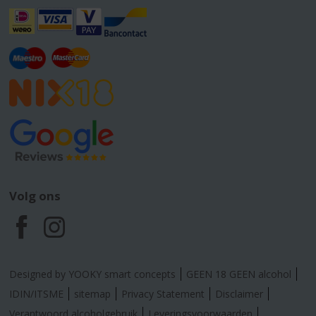
Volg ons
F
I
a
n
Designed by YOOKY smart concepts
GEEN 18 GEEN alcohol
c
s
IDIN/ITSME
sitemap
Privacy Statement
Disclaimer
Verantwoord alcoholgebruik
Leveringsvoorwaarden