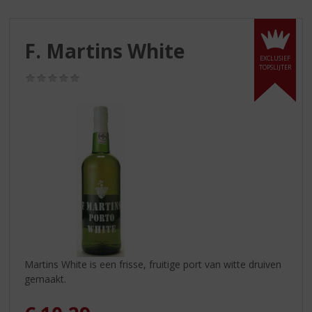
S
p
r
F. Martins White
i
EXCLUSIEF
n
TOPSLIJTER
g
(0,0
/
n
5)
a
a
r
d
e
n
a
v
i
g
a
Martins White is een frisse, fruitige port van witte druiven
t
gemaakt.
i
e