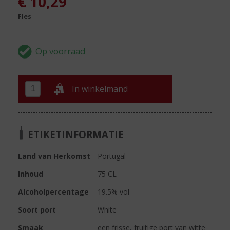
€
10,29
Fles
In winkelmand
ETIKETINFORMATIE
Land van Herkomst
Portugal
Inhoud
75 CL
Alcoholpercentage
19.5% vol
Soort port
White
Smaak
een frisse, fruitige port van witte