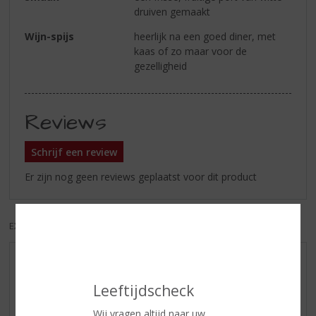
druiven gemaakt
Wijn-spijs
heerlijk na een goed diner, met
kaas of zo maar voor de
gezelligheid
Reviews
Schrijf een review
Er zijn nog geen reviews geplaatst voor dit product
EXCL. BTW
INCL. BTW
AANBIEDINGEN
WIJN VAN DE MAAND
Leeftijdscheck
WHISKY VAN DE MAAND
Wij vragen altijd naar uw