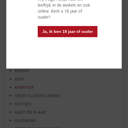
RUM VAN DE MAAND
leeftijd, in de winkels en ook
online. Bent u 18 jaar of
BIER VAN DE MAAND
ouder?
SPIRIT VAN DE MAAND
EXCLUSIEF TOPSLIJTER
Ja, ik ben 18 jaar of ouder
OP=OP
BIER SPECIALS
HUISSPECIALITEITEN
WIJN
WHISKY
BIER
APERITIEF
GEDISTILLEERD OVERIG
SHOTJES
KANT EN KLAAR
GLASWERK