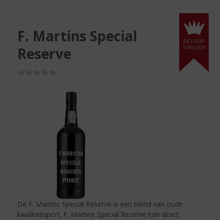
S
p
r
F. Martins Special
i
EXCLUSIEF
n
Reserve
TOPSLIJTER
g
n
(0,0
a
/
a
5)
r
d
e
n
a
v
i
g
a
t
i
De F. Martins Special Reserve is een blend van oude
e
kwaliteitsport. F. Martins Special Reserve kan direct