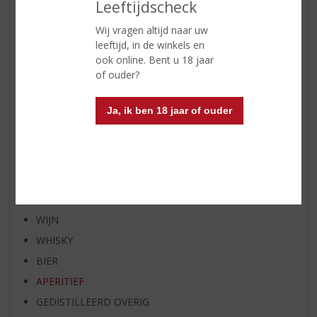
Leeftijdscheck
AANBIEDINGEN
Wij vragen altijd naar uw
WIJN VAN DE MAAND
leeftijd, in de winkels en
WHISKY VAN DE MAAND
ook online. Bent u 18 jaar
of ouder?
RUM VAN DE MAAND
BIER VAN DE MAAND
Ja, ik ben 18 jaar of ouder
SPIRIT VAN DE MAAND
EXCLUSIEF TOPSLIJTER
OP=OP
BIER SPECIALS
HUISSPECIALITEITEN
WIJN
WHISKY
BIER
APERITIEF
GEDISTILLEERD OVERIG