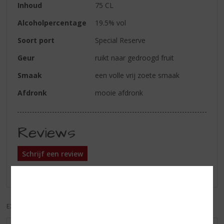
Inhoud
75 CL
Alcoholpercentage
19.5% vol
Soort port
Special Reserve
Geur
ruikt naar gedroogd fruit
Smaak
een volle vrij zoete smaak
Afdronk
mooie afdronk
Reviews
Schrijf een review
Er zijn nog geen reviews geplaatst voor dit product
EXCL. BTW
INCL. BTW