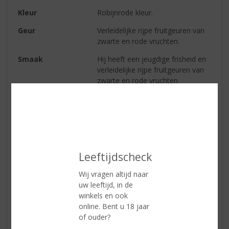
Kleur
Robijnrode kleur.
Geur
Verleidelijke rijpe fruitgeuren van
zwarte en rode vruchten.
Smaak
Hij heeft een jeugdige frisheid en
verleidelijke rijpe fruitgeuren van
zwarte en rode vruchten
Afdronk
Rijkelijke mondvulling
gecombineerd met een goede
balans.
Wijn-spijs
Deze Port van Graham's is
uitermate geschikt om bij de
Leeftijdscheck
borrel te drinken. Gecombineerd
met harde kazen of wat dacht u
Wij vragen altijd naar
van brokspeculaas.
uw leeftijd, in de
winkels en ook
online. Bent u 18 jaar
Reviews
of ouder?