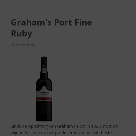
S
p
r
Graham's Port Fine
i
n
Ruby
g
n
(0,0
a
/
a
5)
r
d
e
n
a
v
i
g
a
t
i
Sinds de oprichting van Graham’s Port in 1820, richt dit
e
wijnbedrijf zich op het produceren van de allerbeste