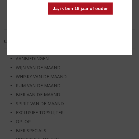
Schrijf een review
Ja, ik ben 18 jaar of ouder
Er zijn nog geen reviews geplaatst voor dit product
EXCL. BTW
INCL. BTW
AANBIEDINGEN
WIJN VAN DE MAAND
WHISKY VAN DE MAAND
RUM VAN DE MAAND
BIER VAN DE MAAND
SPIRIT VAN DE MAAND
EXCLUSIEF TOPSLIJTER
OP=OP
BIER SPECIALS