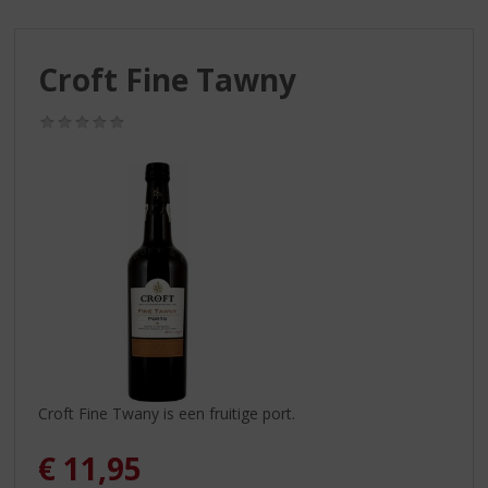
S
p
r
Croft Fine Tawny
i
n
g
(0,0
/
n
5)
a
a
r
d
e
n
a
v
i
g
a
Croft Fine Twany is een fruitige port.
t
i
€
11,95
e