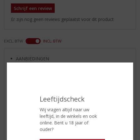
Schrijf een review
Er zijn nog geen reviews geplaatst voor dit product
EXCL. BTW
INCL. BTW
AANBIEDINGEN
WIJN VAN DE MAAND
WHISKY VAN DE MAAND
RUM VAN DE MAAND
BIER VAN DE MAAND
Leeftijdscheck
SPIRIT VAN DE MAAND
Wij vragen altijd naar uw
EXCLUSIEF TOPSLIJTER
leeftijd, in de winkels en ook
OP=OP
online. Bent u 18 jaar of
ouder?
BIER SPECIALS