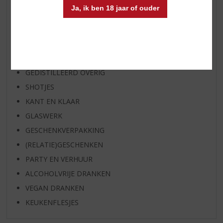
HUISSPECIALITEITEN
Ja, ik ben 18 jaar of ouder
WIJN
WHISKY
BIER
APERITIEF
GEDISTILLEERD OVERIG
SHOTJES
KANT EN KLAAR
GLASWERK
GESCHENKVERPAKKING
(RELATIE)GESCHENKEN
PARTY EN VERHUUR
ALCOHOLVRIJE DRANKEN
VEGAN DRANKEN
KEUKENFLESJES