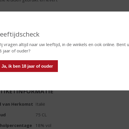
€
10,99
Fles
eeftijdscheck
ij vragen altijd naar uw leeftijd, in de winkels en ook online. Bent 
8 jaar of ouder?
In winkelmand
Ja, ik ben 18 jaar of ouder
TIKETINFORMATIE
d van Herkomst
Italië
oud
75 CL
oholpercentage
18% vol