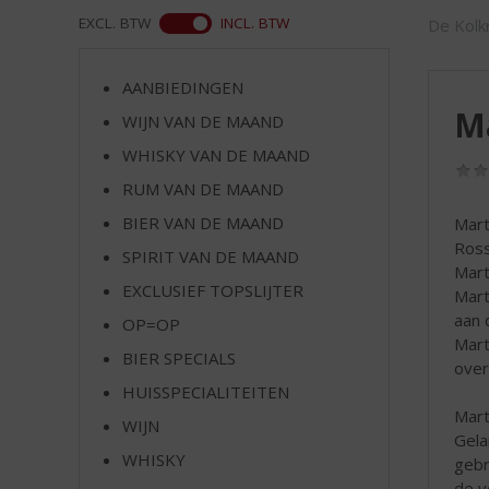
d
WEB
EXCL. BTW
INCL. BTW
De Kolkr
S
p
r
AANBIEDINGEN
i
Ma
WIJN VAN DE MAAND
n
g
WHISKY VAN DE MAAND
n
RUM VAN DE MAAND
a
a
BIER VAN DE MAAND
Mart
r
Ross
SPIRIT VAN DE MAAND
d
Mart
EXCLUSIEF TOPSLIJTER
e
Mart
n
aan 
OP=OP
a
Mart
BIER SPECIALS
v
over
i
HUISSPECIALITEITEN
g
Mart
WIJN
a
Gela
t
WHISKY
gebr
i
de v