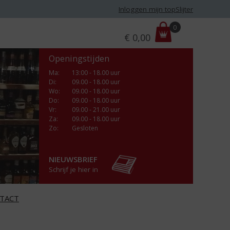
Inloggen mijn topSlijter
P
0
€
0,00
r
i
Openingstijden
j
s
Ma
:
13:00 - 18.00 uur
Di
:
09.00 - 18.00 uur
:
Wo
:
09.00 - 18.00 uur
Do
:
09.00 - 18.00 uur
Vr
:
09.00 - 21.00 uur
Za
:
09.00 - 18.00 uur
Zo:
Gesloten
NIEUWSBRIEF
Schrijf je hier in
TACT