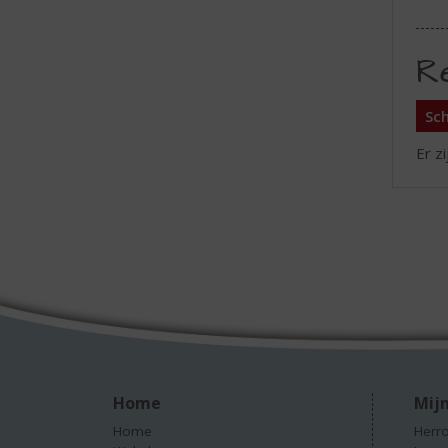
R
Sch
Er z
Home
Mijn
Home
Herro