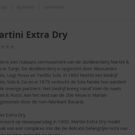
SHOP
ijst
Aperitief
Vermouth
rtini Extra Dry
(0,0
/
5)
ini is een Italiaans vermoutmerk van de distilleerderij Martini &
i in Turijn. De distilleerderij is opgericht door Alessandro
ini, Luigi Rossi en Teofilo Sola. In 1863 heette het bedrijf
ini, Sola & Cia en in 1879 verkocht de Sola familie hun aandeel
de overige partners. Het bedrijf kreeg vanaf toen de naam
ini & Rossi. Aan het eind van de 20e eeuw is Martini
genomen door de rum-fabrikant Bacardi.
ini Extra Dry
nceerd op nieuwjaarsdag in 1900, Martini Extra Dry maakt
uik van een complexe mix die de delicate belangrijke nota van
ele kruiden gebruikt en levert