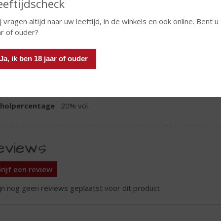
In winkelmand
eeftijdscheck
j vragen altijd naar uw leeftijd, in de winkels en ook online. Bent u
ar of ouder?
TIKETINFORMATIE
Ja, ik ben 18 jaar of ouder
d van Herkomst
Spanje
oud
75 CL
oholpercentage
20% vol
eviews
rijf een review
ijn nog geen reviews geplaatst voor dit product