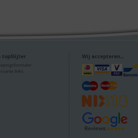
 topSlijter
Wij accepteren...
epingsformulier
essante links