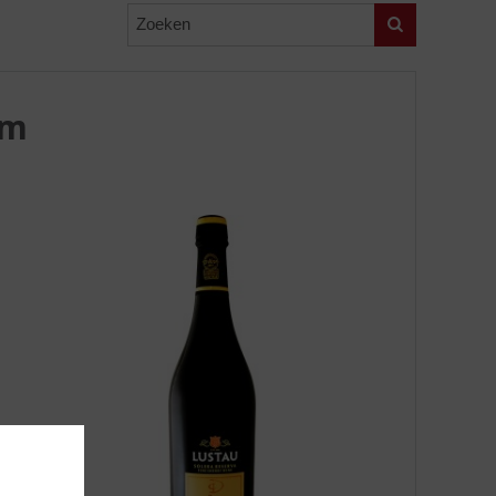
Zoeken
am