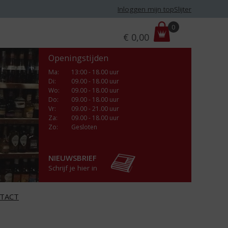
Inloggen mijn topSlijter
P
0
€
0,00
r
i
Openingstijden
j
s
Ma
:
13:00 - 18.00 uur
Di
:
09.00 - 18.00 uur
:
Wo
:
09.00 - 18.00 uur
Do
:
09.00 - 18.00 uur
Vr
:
09.00 - 21.00 uur
Za
:
09.00 - 18.00 uur
Zo:
Gesloten
NIEUWSBRIEF
Schrijf je hier in
TACT