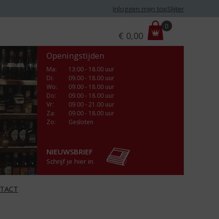
Inloggen mijn topSlijter
P
0
€
0,00
r
i
Openingstijden
j
s
Ma
:
13:00 - 18.00 uur
Di
:
09.00 - 18.00 uur
:
Wo
:
09.00 - 18.00 uur
Do
:
09.00 - 18.00 uur
Vr
:
09.00 - 21.00 uur
Za
:
09.00 - 18.00 uur
Zo:
Gesloten
NIEUWSBRIEF
Schrijf je hier in
TACT