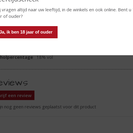
j vragen altijd naar uw leeftijd, in de winkels en ook online. Bent u
ar of ouder?
TIKETINFORMATIE
Ja, ik ben 18 jaar of ouder
d van Herkomst
Spanje
oud
75 CL
oholpercentage
18% vol
eviews
rijf een review
ijn nog geen reviews geplaatst voor dit product