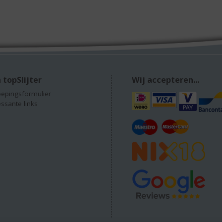
 topSlijter
Wij accepteren...
epingsformulier
essante links