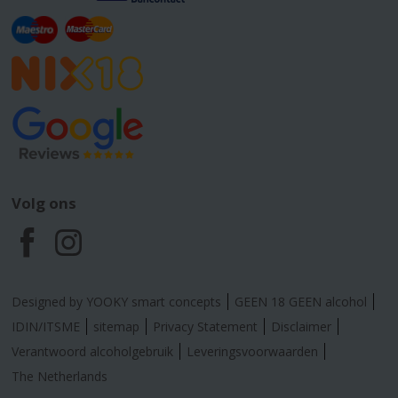
Volg ons
F
I
a
n
Designed by YOOKY smart concepts
GEEN 18 GEEN alcohol
c
s
IDIN/ITSME
sitemap
Privacy Statement
Disclaimer
Verantwoord alcoholgebruik
Leveringsvoorwaarden
e
t
The Netherlands