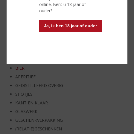
online. Bent u 18 jaar of
SPIRIT VAN DE MAAND
ouder?
EXCLUSIEF TOPSLIJTER
OP=OP
Ja, ik ben 18 jaar of ouder
BIER SPECIALS
HUISSPECIALITEITEN
WIJN
WHISKY
BIER
APERITIEF
GEDISTILLEERD OVERIG
SHOTJES
KANT EN KLAAR
GLASWERK
GESCHENKVERPAKKING
(RELATIE)GESCHENKEN