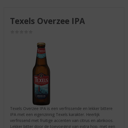
S
p
r
Texels Overzee IPA
i
n
g
(0,0
/
n
5)
a
a
r
d
e
n
a
v
i
g
a
Texels Overzee IPA is een verfrissende en lekker bittere
t
IPA met een eigenzinnig Texels karakter. Heerlijk
i
verfrissend met fruitige accenten van citrus en abrikoos.
e
Lekker bitter door de toevoeging van extra hop, met een