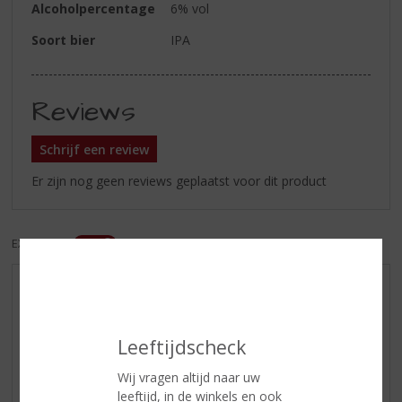
Alcoholpercentage
6% vol
Soort bier
IPA
Reviews
Schrijf een review
Er zijn nog geen reviews geplaatst voor dit product
EXCL. BTW
INCL. BTW
AANBIEDINGEN
WIJN VAN DE MAAND
Leeftijdscheck
WHISKY VAN DE MAAND
RUM VAN DE MAAND
Wij vragen altijd naar uw
leeftijd, in de winkels en ook
BIER VAN DE MAAND