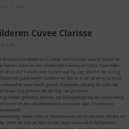
SHOP
ijst
Bier
lderen Cuvee Clarisse
(0,0
/
5)
 Brouwerij in Wilderen is zeker een bezoek waard. Naast de
e bieren staat er een stokerij/brouwerij uit 1642. Toen Mike
n dit in 2011 kocht wist hij niet wat hij zag. Alsof in de oorlog
haast het pans heeft verlaten en dat er in de jaren erna nooit
 iemand er voet heeft gezet. Schoenen, kleding en zelfs de
ot staan nog precies als de dag van gisteren.
rgrondse geheime tunnels zijn blootgelegd bij de verbouwing
het pand en een distilleerkolom van meer dan 10 meter is
ukwekkend.
nwoordig maakt men er mooie bieren en stook men Wodka en
ky. Zelfs de Eau de Bierre van deze Kanunnik is fantastisch.
nnik, een titel in de kerkgemeenschap, krijgt meer betekenis nu