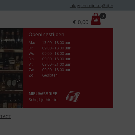
Inloggen mijn topSlijter
P
0
€
0,00
r
i
Openingstijden
j
s
Ma
:
13:00 - 18.00 uur
Di
:
09.00 - 18.00 uur
:
Wo
:
09.00 - 18.00 uur
Do
:
09.00 - 18.00 uur
Vr
:
09.00 - 21.00 uur
Za
:
09.00 - 18.00 uur
Zo:
Gesloten
NIEUWSBRIEF
Schrijf je hier in
TACT