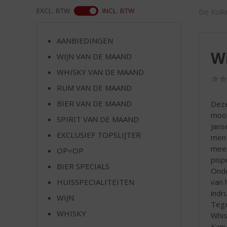
d
WEB
EXCL. BTW
INCL. BTW
De Kolkr
S
p
r
AANBIEDINGEN
i
Wi
WIJN VAN DE MAAND
n
g
WHISKY VAN DE MAAND
n
RUM VAN DE MAAND
a
a
BIER VAN DE MAAND
Deze
r
mooi
SPIRIT VAN DE MAAND
d
Janse
EXCLUSIEF TOPSLIJTER
e
men 
n
meer
OP=OP
a
pisp
BIER SPECIALS
v
Onde
i
van 
HUISSPECIALITEITEN
g
indr
WIJN
a
Tege
t
WHISKY
Whis
i
Kanu