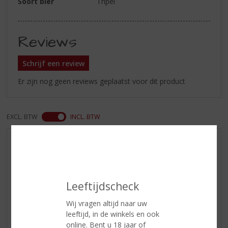
Soort bier
Tripel
Reviews
Schrijf een review
Er zijn nog geen reviews geplaatst voor dit product
EXCL. BTW
INCL. BTW
AANBIEDINGEN
WIJN VAN DE MAAND
WHISKY VAN DE MAAND
Leeftijdscheck
RUM VAN DE MAAND
Wij vragen altijd naar uw
BIER VAN DE MAAND
leeftijd, in de winkels en ook
SPIRIT VAN DE MAAND
online. Bent u 18 jaar of