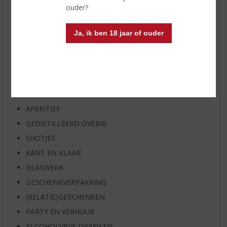
EXCLUSIEF TOPSLIJTER
ouder?
OP=OP
Ja, ik ben 18 jaar of ouder
BIER SPECIALS
HUISSPECIALITEITEN
WIJN
WHISKY
BIER
APERITIEF
GEDISTILLEERD OVERIG
SHOTJES
KANT EN KLAAR
GLASWERK
GESCHENKVERPAKKING
(RELATIE)GESCHENKEN
PARTY EN VERHUUR
ALCOHOLVRIJE DRANKEN