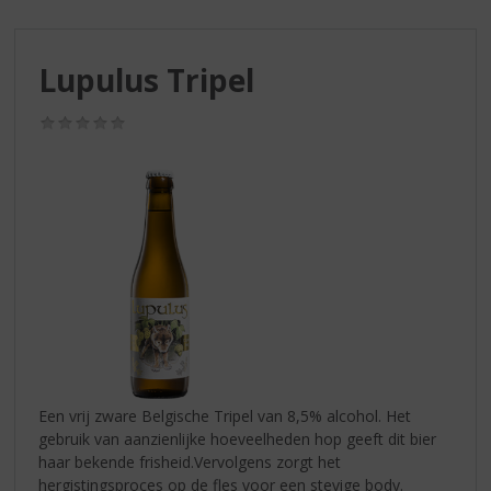
S
p
r
Lupulus Tripel
i
n
g
(0,0
/
n
5)
a
a
r
d
e
n
a
v
i
g
a
Een vrij zware Belgische Tripel van 8,5% alcohol. Het
t
gebruik van aanzienlijke hoeveelheden hop geeft dit bier
i
haar bekende frisheid.Vervolgens zorgt het
e
hergistingsproces op de fles voor een stevige body.