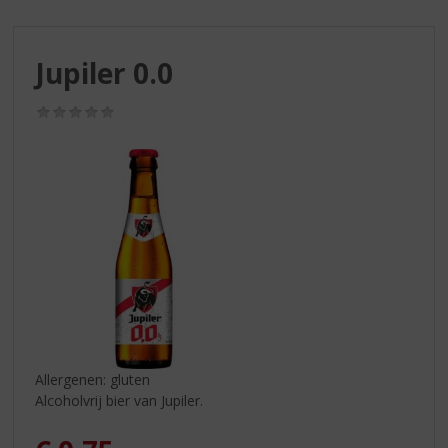
S
p
r
Jupiler 0.0
i
n
g
(0,0
/
n
5)
a
a
r
d
e
n
a
v
i
g
a
Allergenen: gluten
t
Alcoholvrij bier van Jupiler.
i
e