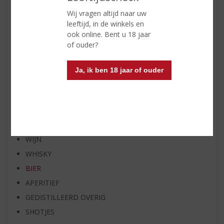
WIJN VAN DE MAAND
Wij vragen altijd naar uw
WHISKY VAN DE MAAND
leeftijd, in de winkels en
ook online. Bent u 18 jaar
RUM VAN DE MAAND
of ouder?
BIER VAN DE MAAND
SPIRIT VAN DE MAAND
Ja, ik ben 18 jaar of ouder
EXCLUSIEF TOPSLIJTER
OP=OP
BIER SPECIALS
HUISSPECIALITEITEN
WIJN
WHISKY
BIER
APERITIEF
GEDISTILLEERD OVERIG
SHOTJES