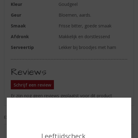
Kleur
Goudgeel
Geur
Bloemen, aards.
Smaak
Frisse bitter, goede smaak
Afdronk
Makkelijk en dorstlessend
Serveertip
Lekker bij broodjes met ham
Reviews
Schrijf een review
Er zijn nog geen reviews geplaatst voor dit product
EXCL. BTW
INCL. BTW
AANBIEDINGEN
Leeftijdscheck