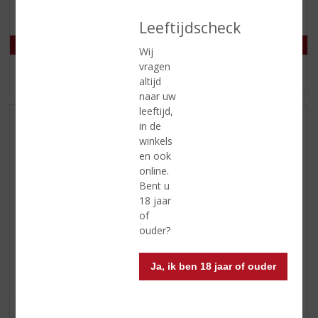
Mogelijk in Backorder: Ja
Leeftijdscheck
Wij
vragen
MEER INFO
MEER INFO
altijd
naar uw
leeftijd,
in de
winkels
en ook
online.
Bent u
18 jaar
of
ouder?
€
10,95
€
11,99
Ja, ik ben 18 jaar of ouder
(
(
70 CL
70 CL
0
0
Monin Suikersiroop
Monin Vanille Siroop
,
,
monin, siroop, siropen,
monin, siroop, siropen, vanille
0
0
suikersiroop, sucre de canne
/
/