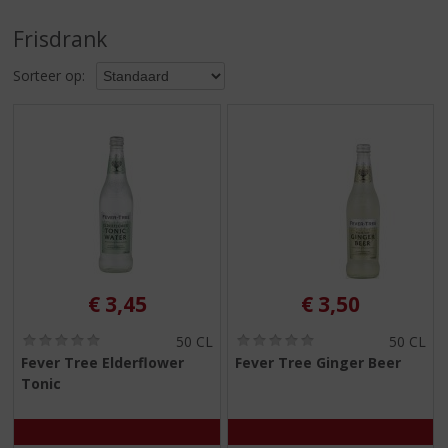
S
p
Frisdrank
r
i
Sorteer op:
n
g
n
a
a
r
d
e
n
a
v
€
3,45
€
3,50
i
g
(
(
50 CL
50 CL
0
0
a
Fever Tree Elderflower
Fever Tree Ginger Beer
,
,
t
Tonic
0
0
i
/
/
5
5
e
)
)