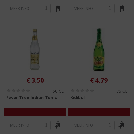
MEER INFO
MEER INFO
€
3,50
€
4,79
(
(
50 CL
75 CL
0
0
Fever Tree Indian Tonic
Kidibul
,
,
0
0
/
/
5
5
)
)
MEER INFO
MEER INFO