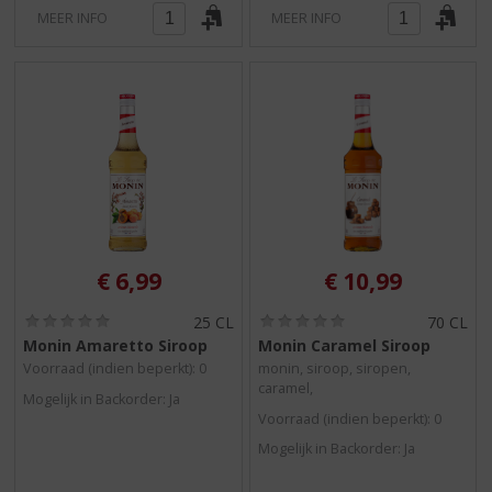
MEER INFO
MEER INFO
€
6,99
€
10,99
(
(
25 CL
70 CL
0
0
Monin Amaretto Siroop
Monin Caramel Siroop
,
,
Voorraad (indien beperkt): 0
monin, siroop, siropen,
0
0
caramel,
/
/
Mogelijk in Backorder: Ja
5
5
Voorraad (indien beperkt): 0
)
)
Mogelijk in Backorder: Ja