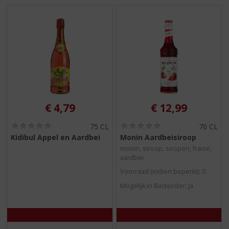
€
4,79
€
12,99
(
(
75 CL
70 CL
0
0
Kidibul Appel en Aardbei
Monin Aardbeisiroop
,
,
monin, siroop, siropen, fraise,
0
0
aardbei
/
/
5
5
Voorraad (indien beperkt): 0
)
)
Mogelijk in Backorder: Ja