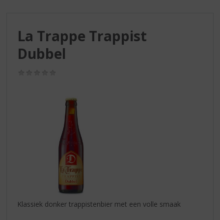
S
p
r
La Trappe Trappist
i
n
Dubbel
g
n
(0,0
a
/
a
5)
r
d
e
n
a
v
i
g
a
t
i
Klassiek donker trappistenbier met een volle smaak
e