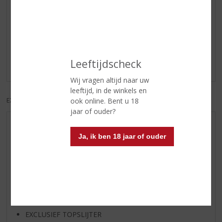
Reviews
Schrijf een review
Leeftijdscheck
Er zijn nog geen reviews geplaatst voor dit product
Wij vragen altijd naar uw
leeftijd, in de winkels en
EXCL. BTW
INCL. BTW
ook online. Bent u 18
jaar of ouder?
AANBIEDINGEN
Ja, ik ben 18 jaar of ouder
WIJN VAN DE MAAND
WHISKY VAN DE MAAND
RUM VAN DE MAAND
BIER VAN DE MAAND
SPIRIT VAN DE MAAND
EXCLUSIEF TOPSLIJTER