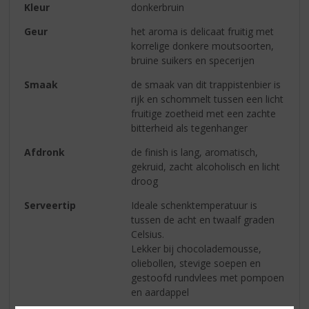
Kleur
donkerbruin
Geur
het aroma is delicaat fruitig met
korrelige donkere moutsoorten,
bruine suikers en specerijen
Smaak
de smaak van dit trappistenbier is
rijk en schommelt tussen een licht
fruitige zoetheid met een zachte
bitterheid als tegenhanger
Afdronk
de finish is lang, aromatisch,
gekruid, zacht alcoholisch en licht
droog
Serveertip
Ideale schenktemperatuur is
tussen de acht en twaalf graden
Celsius.
Lekker bij chocolademousse,
oliebollen, stevige soepen en
gestoofd rundvlees met pompoen
en aardappel