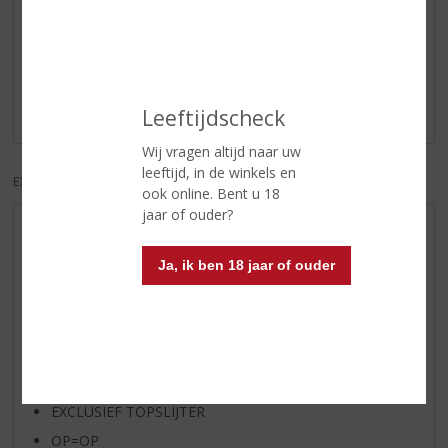
Reviews
Schrijf een review
Er zijn nog geen reviews geplaatst voor dit product
Leeftijdscheck
Wij vragen altijd naar uw
leeftijd, in de winkels en
EXCL. BTW
INCL. BTW
ook online. Bent u 18
jaar of ouder?
AANBIEDINGEN
WIJN VAN DE MAAND
Ja, ik ben 18 jaar of ouder
WHISKY VAN DE MAAND
RUM VAN DE MAAND
BIER VAN DE MAAND
SPIRIT VAN DE MAAND
EXCLUSIEF TOPSLIJTER
OP=OP