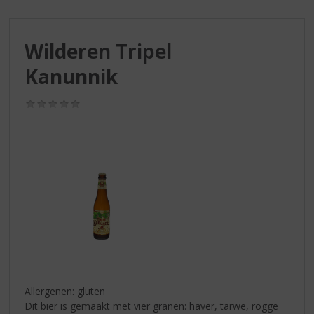
S
p
r
Wilderen Tripel
i
n
Kanunnik
g
n
(0,0
a
/
a
5)
r
d
e
n
a
v
i
g
a
t
i
Allergenen: gluten
e
Dit bier is gemaakt met vier granen: haver, tarwe, rogge