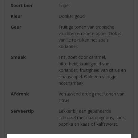
Soort bier
Tripel
Kleur
Donker goud
Geur
Fruitige tonen van tropische
vruchten en zoete appel. Ook is
vanille te ruiken net zoals
koriander.
Smaak
Fris, zoet door caramel,
bitterheid, kruidigheid van
koriander, fruitigheid van citrus en
sinaasappel. Ook een vleugje
notensmaak
Afdronk
Verrassend droog met tonen van
citrus
Serveertip
Lekker bij een gepaneerde
schnitzel met champignons, spek,
paprika en kaas of kalfsworst.