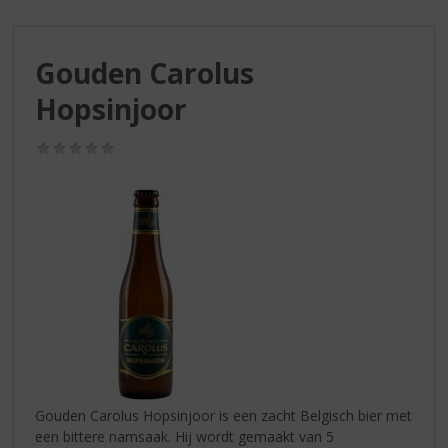
S
p
r
Gouden Carolus
i
n
Hopsinjoor
g
n
(0,0
a
/
a
5)
r
d
e
n
a
v
i
g
a
t
i
Gouden Carolus Hopsinjoor is een zacht Belgisch bier met
e
een bittere namsaak. Hij wordt gemaakt van 5