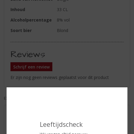
Inhoud
33 CL
Alcoholpercentage
8% vol
Soort bier
Blond
Reviews
Schrijf een review
Er zijn nog geen reviews geplaatst voor dit product
EXCL. BTW
INCL. BTW
AANBIEDINGEN
Leeftijdscheck
WIJN VAN DE MAAND
WHISKY VAN DE MAAND