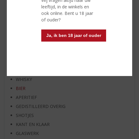
Wij vragen altijd naar uw
leeftijd, in de winkels en
RUM VAN DE MAAND
ook online. Bent u 18 jaar
BIER VAN DE MAAND
of ouder?
SPIRIT VAN DE MAAND
EXCLUSIEF TOPSLIJTER
Ja, ik ben 18 jaar of ouder
OP=OP
BIER SPECIALS
HUISSPECIALITEITEN
WIJN
WHISKY
BIER
APERITIEF
GEDISTILLEERD OVERIG
SHOTJES
KANT EN KLAAR
GLASWERK