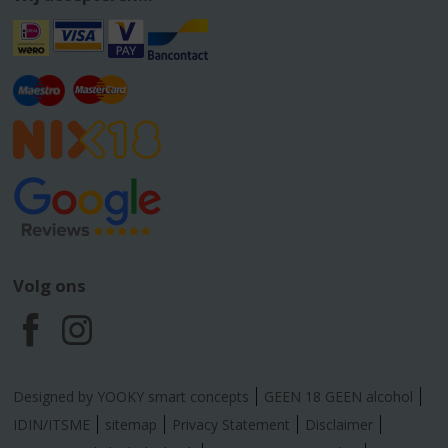
Volg ons
F
I
a
n
Designed by YOOKY smart concepts
GEEN 18 GEEN alcohol
c
s
IDIN/ITSME
sitemap
Privacy Statement
Disclaimer