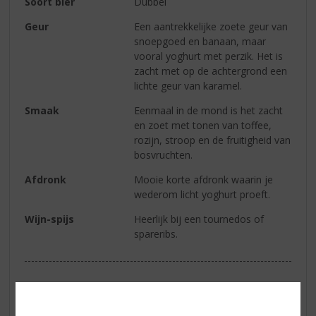
Soort bier
Dubbel
Geur
Een aantrekkelijke zoete geur van
snoepgoed en banaan, maar
vooral yoghurt met perzik. Het is
zacht met op de achtergrond een
lichte geur van karamel.
Smaak
Eenmaal in de mond is het zacht
en zoet met tonen van toffee,
rozijn, stroop en de fruitigheid van
bosvruchten.
Afdronk
Mooie korte afdronk waarin je
wederom licht yoghurt proeft.
Wijn-spijs
Heerlijk bij een tournedos of
spareribs.
Reviews