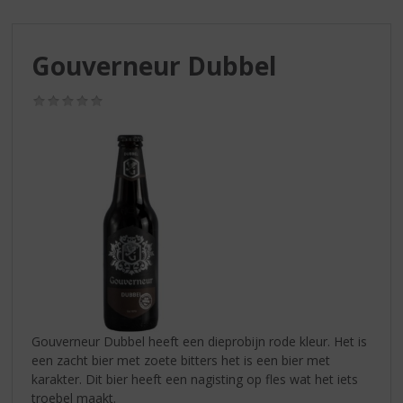
S
p
r
Gouverneur Dubbel
i
n
g
(0,0
/
n
5)
a
a
r
d
e
n
a
v
i
g
a
Gouverneur Dubbel heeft een dieprobijn rode kleur. Het is
t
een zacht bier met zoete bitters het is een bier met
i
karakter. Dit bier heeft een nagisting op fles wat het iets
e
troebel maakt.