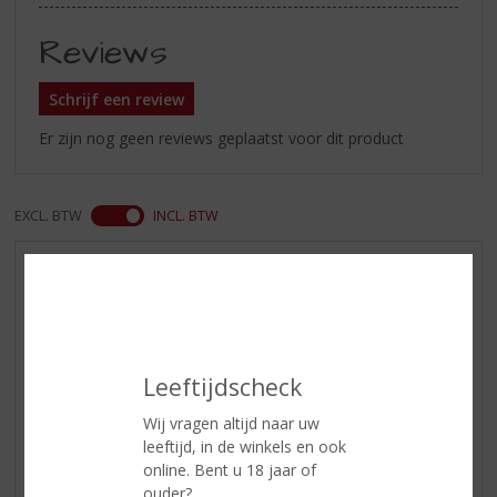
Reviews
Schrijf een review
Er zijn nog geen reviews geplaatst voor dit product
EXCL. BTW
INCL. BTW
AANBIEDINGEN
WIJN VAN DE MAAND
WHISKY VAN DE MAAND
RUM VAN DE MAAND
Leeftijdscheck
BIER VAN DE MAAND
Wij vragen altijd naar uw
SPIRIT VAN DE MAAND
leeftijd, in de winkels en ook
online. Bent u 18 jaar of
EXCLUSIEF TOPSLIJTER
ouder?