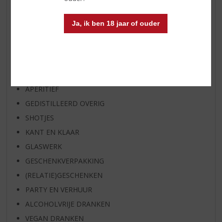
OP=OP
BIER SPECIALS
Ja, ik ben 18 jaar of ouder
HUISSPECIALITEITEN
WIJN
WHISKY
BIER
APERITIEF
GEDISTILLEERD OVERIG
SHOTJES
KANT EN KLAAR
GLASWERK
GESCHENKVERPAKKING
(RELATIE)GESCHENKEN
PARTY EN VERHUUR
ALCOHOLVRIJE DRANKEN
VEGAN DRANKEN