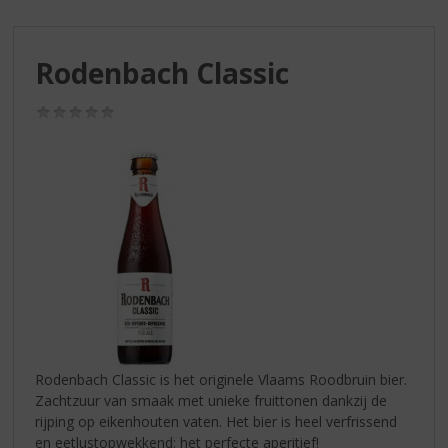
S
p
r
Rodenbach Classic
i
n
g
(0,0
/
n
5)
a
a
r
d
e
n
a
v
i
g
a
Rodenbach Classic is het originele Vlaams Roodbruin bier.
t
Zachtzuur van smaak met unieke fruittonen dankzij de
i
rijping op eikenhouten vaten. Het bier is heel verfrissend
e
en eetlustopwekkend: het perfecte aperitief!