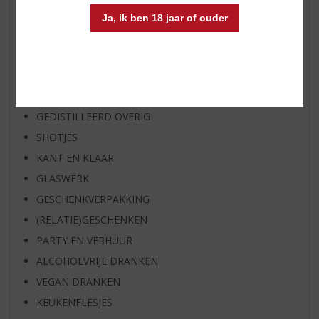
HUISSPECIALITEITEN
Ja, ik ben 18 jaar of ouder
WIJN
WHISKY
BIER
APERITIEF
GEDISTILLEERD OVERIG
SHOTJES
KANT EN KLAAR
GLASWERK
GESCHENKVERPAKKING
(RELATIE)GESCHENKEN
PARTY EN VERHUUR
ALCOHOLVRIJE DRANKEN
VEGAN DRANKEN
KEUKENFLESJES