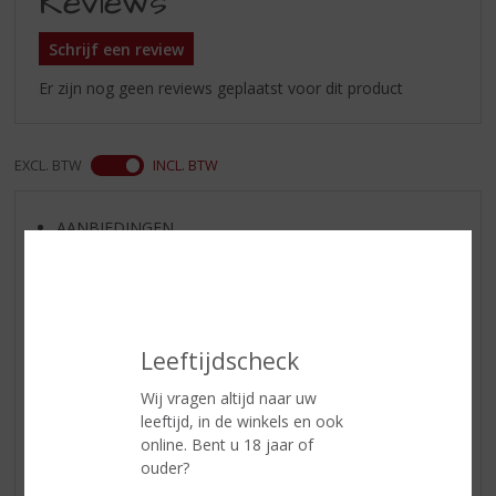
Reviews
Schrijf een review
Er zijn nog geen reviews geplaatst voor dit product
EXCL. BTW
INCL. BTW
AANBIEDINGEN
WIJN VAN DE MAAND
WHISKY VAN DE MAAND
RUM VAN DE MAAND
BIER VAN DE MAAND
Leeftijdscheck
SPIRIT VAN DE MAAND
Wij vragen altijd naar uw
EXCLUSIEF TOPSLIJTER
leeftijd, in de winkels en ook
online. Bent u 18 jaar of
OP=OP
ouder?
BIER SPECIALS