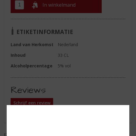
In winkelmand
ETIKETINFORMATIE
Land van Herkomst
Nederland
Inhoud
33 CL
Alcoholpercentage
5% vol
Reviews
Schrijf een review
Er zijn nog geen reviews geplaatst voor dit product
EXCL. BTW
INCL. BTW