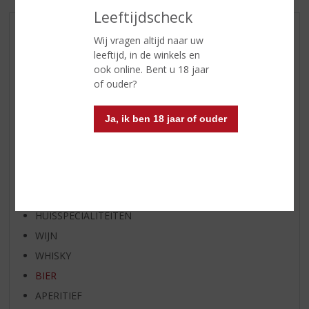
Leeftijdscheck
AANBIEDINGEN
Wij vragen altijd naar uw
leeftijd, in de winkels en
WIJN VAN DE MAAND
ook online. Bent u 18 jaar
WHISKY VAN DE MAAND
of ouder?
RUM VAN DE MAAND
BIER VAN DE MAAND
Ja, ik ben 18 jaar of ouder
SPIRIT VAN DE MAAND
EXCLUSIEF TOPSLIJTER
OP=OP
BIER SPECIALS
HUISSPECIALITEITEN
WIJN
WHISKY
BIER
APERITIEF