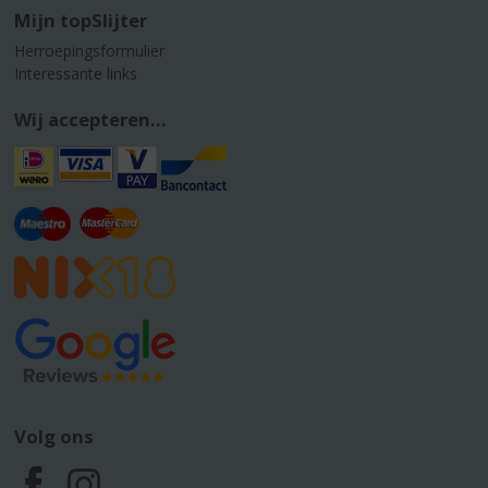
Mijn topSlijter
Herroepingsformulier
Interessante links
Wij accepteren...
Volg ons
F
I