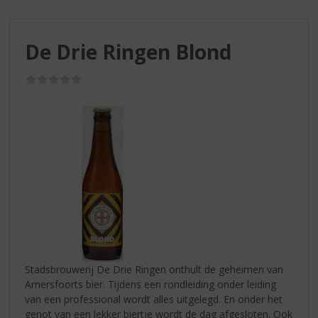
S
p
r
De Drie Ringen Blond
i
n
g
(0,0
/
n
5)
a
a
r
d
e
n
a
v
i
g
a
Stadsbrouwerij De Drie Ringen onthult de geheimen van
t
Amersfoorts bier. Tijdens een rondleiding onder leiding
i
van een professional wordt alles uitgelegd. En onder het
e
genot van een lekker biertje wordt de dag afgesloten. Ook