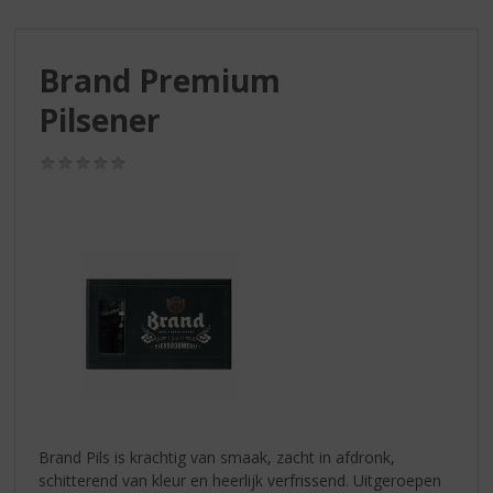
S
p
r
Brand Premium
i
n
Pilsener
g
n
(0,0
a
/
a
5)
r
d
e
n
a
v
i
g
a
t
i
Brand Pils is krachtig van smaak, zacht in afdronk,
e
schitterend van kleur en heerlijk verfrissend. Uitgeroepen