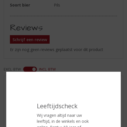
Soort bier
Pils
Reviews
Schrijf een review
Er zijn nog geen reviews geplaatst voor dit product
EXCL. BTW
INCL. BTW
AANBIEDINGEN
WIJN VAN DE MAAND
WHISKY VAN DE MAAND
Leeftijdscheck
RUM VAN DE MAAND
Wij vragen altijd naar uw
BIER VAN DE MAAND
leeftijd, in de winkels en ook
SPIRIT VAN DE MAAND