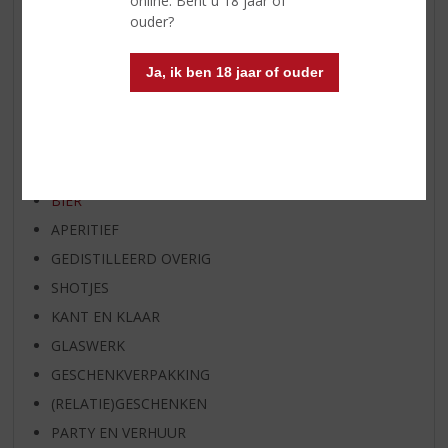
online. Bent u 18 jaar of
ouder?
EXCLUSIEF TOPSLIJTER
OP=OP
Ja, ik ben 18 jaar of ouder
BIER SPECIALS
HUISSPECIALITEITEN
WIJN
WHISKY
BIER
APERITIEF
GEDISTILLEERD OVERIG
SHOTJES
KANT EN KLAAR
GLASWERK
GESCHENKVERPAKKING
(RELATIE)GESCHENKEN
PARTY EN VERHUUR