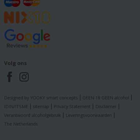
Volg ons
F
I
a
n
Designed by YOOKY smart concepts
GEEN 18 GEEN alcohol
c
s
IDIN/ITSME
sitemap
Privacy Statement
Disclaimer
Verantwoord alcoholgebruik
Leveringsvoorwaarden
e
t
The Netherlands