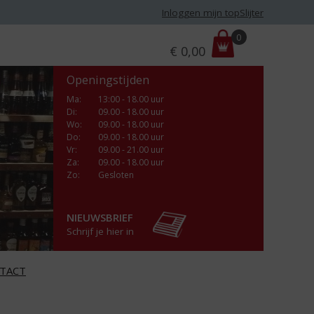
Inloggen mijn topSlijter
P
0
€
0,00
r
i
Openingstijden
j
s
Ma
:
13:00 - 18.00 uur
Di
:
09.00 - 18.00 uur
:
Wo
:
09.00 - 18.00 uur
Do
:
09.00 - 18.00 uur
Vr
:
09.00 - 21.00 uur
Za
:
09.00 - 18.00 uur
Zo:
Gesloten
NIEUWSBRIEF
Schrijf je hier in
TACT