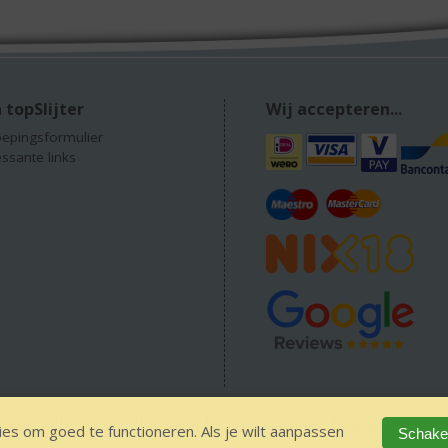
 topSlijter
Wij accepteren...
epingsformulier
essante links
 alcohol
IDIN/ITSME
sitemap
Privacy Statement
Disclaimer
Ver
es om goed te functioneren. Als je wilt aanpassen
Schakel