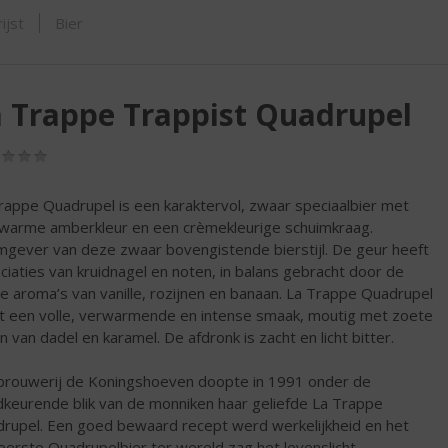
SHOP
ijst
Bier
 Trappe Trappist Quadrupel
(0,0
/
5)
rappe Quadrupel is een karaktervol, zwaar speciaalbier met
warme amberkleur en een crèmekleurige schuimkraag.
gever van deze zwaar bovengistende bierstijl. De geur heeft
ciaties van kruidnagel en noten, in balans gebracht door de
e aroma’s van vanille, rozijnen en banaan. La Trappe Quadrupel
t een volle, verwarmende en intense smaak, moutig met zoete
n van dadel en karamel. De afdronk is zacht en licht bitter.
brouwerij de Koningshoeven doopte in 1991 onder de
keurende blik van de monniken haar geliefde La Trappe
rupel. Een goed bewaard recept werd werkelijkheid en het
reerste Quadrupelbier ter wereld zag het levenslicht.