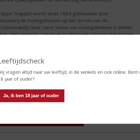
rappe Trappist wordt sinds 1884 gebrouwen door
brouwerij de Koningshoeven op het terrein van de
erciënzerabdij Onze Lieve Vrouw van Koningshoeven in Berkel-
hot. Met aandacht, passie en traditioneel vakmanschap komen
ke bieren tot stand volgens de geheime recepturen van de
pistenmonniken.
Leeftijdscheck
€
2,45
ij vragen altijd naar uw leeftijd, in de winkels en ook online. Bent 
Stuk
8 jaar of ouder?
Ja, ik ben 18 jaar of ouder
In winkelmand