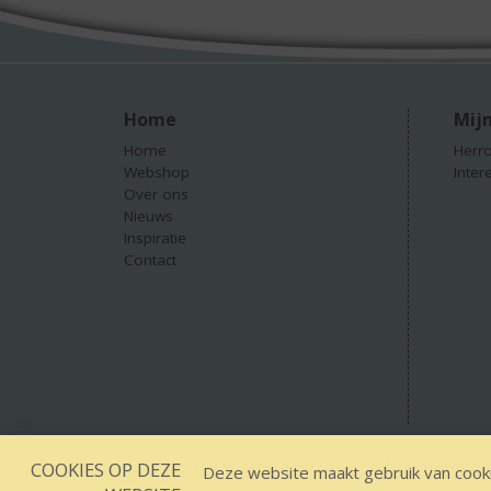
Home
Mijn
Home
Herro
Webshop
Inter
Over ons
Nieuws
Inspiratie
Contact
COOKIES OP DEZE
Designed by YOOKY smart concepts
GEEN 18 GEEN
Deze website maakt gebruik van cooki