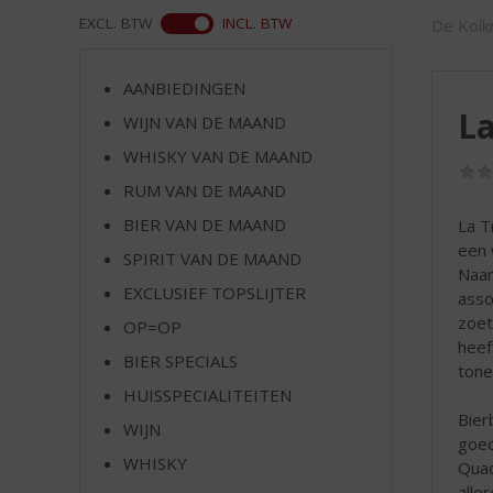
d
WEB
EXCL. BTW
INCL. BTW
De Kolkr
S
p
r
AANBIEDINGEN
i
La
WIJN VAN DE MAAND
n
g
WHISKY VAN DE MAAND
n
RUM VAN DE MAAND
a
a
BIER VAN DE MAAND
La T
r
een 
SPIRIT VAN DE MAAND
d
Naam
EXCLUSIEF TOPSLIJTER
e
asso
n
zoet
OP=OP
a
heef
BIER SPECIALS
v
tone
i
HUISSPECIALITEITEN
g
Bier
WIJN
a
goed
t
WHISKY
Quad
i
alle