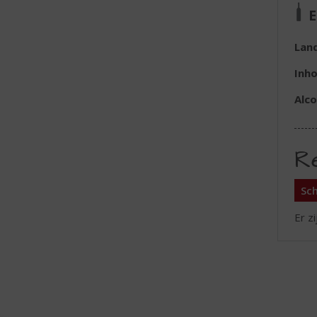
E
Lan
Inh
Alc
R
Sch
Er z