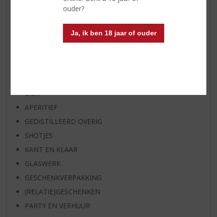
ouder?
EXCLUSIEF TOPSLIJTER
OP=OP
Ja, ik ben 18 jaar of ouder
BIER SPECIALS
HUISSPECIALITEITEN
WIJN
WHISKY
BIER
APERITIEF
GEDISTILLEERD OVERIG
SHOTJES
KANT EN KLAAR
GLASWERK
GESCHENKVERPAKKING
(RELATIE)GESCHENKEN
PARTY EN VERHUUR