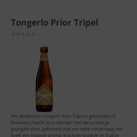
S
p
r
Tongerlo Prior Tripel
i
n
g
(0,0
/
n
5)
a
a
r
d
e
n
a
v
i
g
a
Het Abdijbiertje Tongerlo Prior Tripel is gebrouwen in
t
brouwerij Haacht en is een bier met een prachtige
i
goudgele kleur, gekroond met een witte schuimlaag. Het
e
heeft een hoppige aroma, krachtige kruidige en fruitige