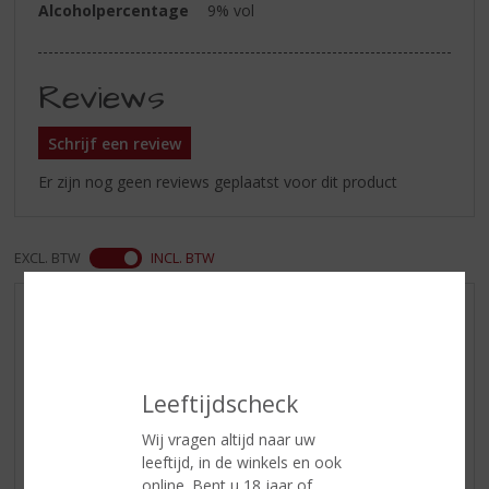
Alcoholpercentage
9% vol
Reviews
Schrijf een review
Er zijn nog geen reviews geplaatst voor dit product
EXCL. BTW
INCL. BTW
AANBIEDINGEN
WIJN VAN DE MAAND
WHISKY VAN DE MAAND
Leeftijdscheck
RUM VAN DE MAAND
Wij vragen altijd naar uw
BIER VAN DE MAAND
leeftijd, in de winkels en ook
SPIRIT VAN DE MAAND
online. Bent u 18 jaar of