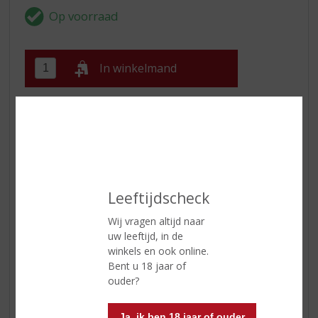
In winkelmand
ETIKETINFORMATIE
Land van Herkomst
België
Inhoud
33 CL
Leeftijdscheck
Alcoholpercentage
8.4% vol
Wij vragen altijd naar
uw leeftijd, in de
winkels en ook online.
Reviews
Bent u 18 jaar of
ouder?
Schrijf een review
Ja, ik ben 18 jaar of ouder