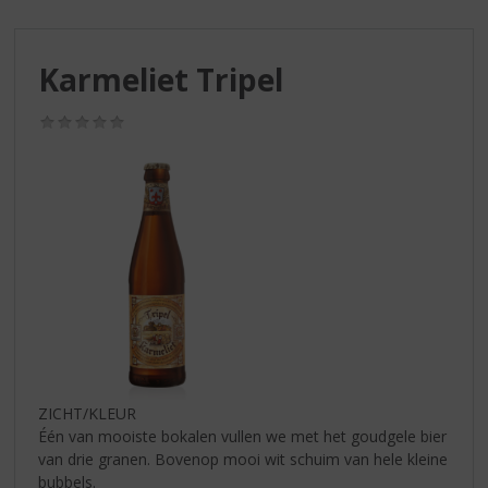
S
p
r
Karmeliet Tripel
i
n
g
(0,0
/
n
5)
a
a
r
d
e
n
a
v
i
g
a
ZICHT/KLEUR
t
Één van mooiste bokalen vullen we met het goudgele bier
i
van drie granen. Bovenop mooi wit schuim van hele kleine
e
bubbels.