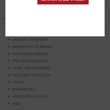
Er zijn nog geen reviews geplaatst voor dit product
EXCL. BTW
INCL. BTW
AANBIEDINGEN
WIJN VAN DE MAAND
WHISKY VAN DE MAAND
RUM VAN DE MAAND
BIER VAN DE MAAND
SPIRIT VAN DE MAAND
EXCLUSIEF TOPSLIJTER
OP=OP
BIER SPECIALS
HUISSPECIALITEITEN
WIJN