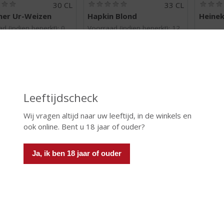
(
(
30 CL
33 CL
0
0
ner Ur-Weizen
Hapkin Blond
Heine
,
,
0
0
d (indien beperkt): 0
Voorraad (indien beperkt): 12
/
/
k in Backorder: Ja
5
5
)
)
Leeftijdscheck
 INFO
MEER INFO
MEER 
Wij vragen altijd naar uw leeftijd, in de winkels en
ook online. Bent u 18 jaar of ouder?
Ja, ik ben 18 jaar of ouder