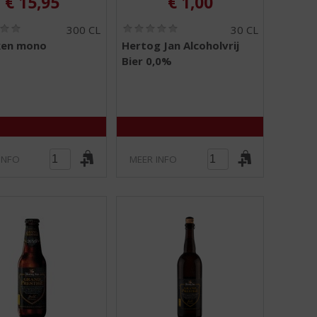
€
15,95
€
1,00
(
(
300 CL
30 CL
0
0
ken mono
Hertog Jan Alcoholvrij
,
,
Bier 0,0%
0
0
/
/
5
5
)
)
INFO
MEER INFO