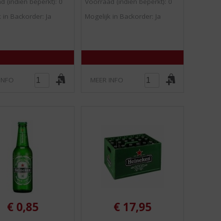
0
0
d (indien beperkt): 0
Voorraad (indien beperkt): 0
/
/
 in Backorder: Ja
Mogelijk in Backorder: Ja
5
5
)
)
INFO
MEER INFO
€
0,85
€
17,95