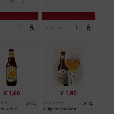
 in Backorder: Ja
INFO
MEER INFO
€
1,60
€
1,80
(
(
30 CL
30 CL
0
0
er Ur Pils
Gulpener Ur-Hop
,
,