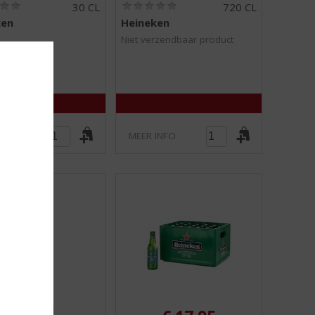
(
(
30 CL
720 CL
0
0
ken
Heineken
,
,
0
0
Niet verzendbaar product
/
/
5
5
)
)
INFO
MEER INFO