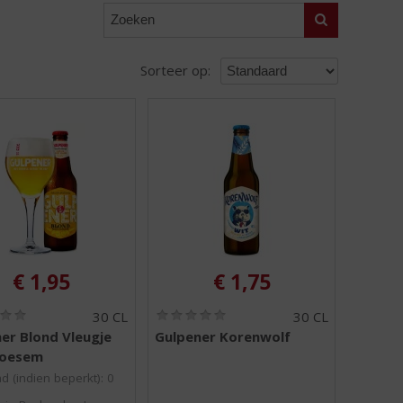
Zoeken
Sorteer op:
€
1,95
€
1,75
(
(
30 CL
30 CL
0
0
er Blond Vleugje
Gulpener Korenwolf
,
,
loesem
0
0
/
/
d (indien beperkt): 0
5
5
)
)