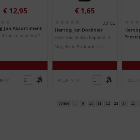
€
12,95
€
1,65
(
(
33 CL
0
0
g Jan Assortiment
Hertog Jan Bockbier
Hertog
,
,
d (indien beperkt): 2
Presti
0
0
Voorraad (indien beperkt): 0
/
/
Mogelijk in Backorder: Ja
5
5
)
)
 INFO
MEER INFO
MEER 
Vorige
...
9
10
11
12
13
14
15