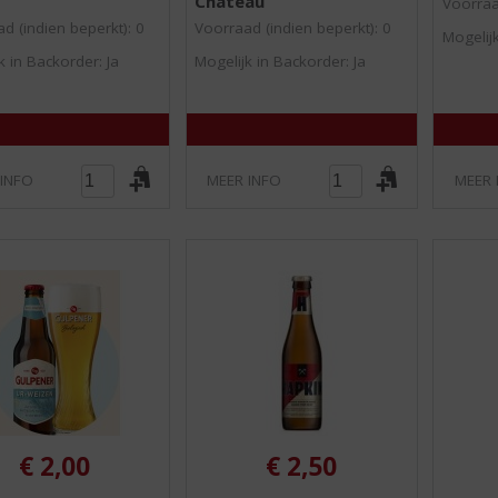
Chateau
0
0
Voorraa
/
/
d (indien beperkt): 0
Voorraad (indien beperkt): 0
Mogelijk
5
5
)
)
k in Backorder: Ja
Mogelijk in Backorder: Ja
 INFO
MEER INFO
MEER 
€
2,00
€
2,50