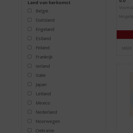
0.0
Land van herkomst
Voorraa
België
Mogelij
Duitsland
Engeland
Estland
Finland
MEER
Frankrijk
Ierland
Italië
Japan
Letland
Mexico
Nederland
Noorwegen
Oekraïne