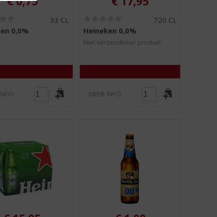
€
0,75
€
17,95
(
(
33 CL
720 CL
0
0
ken 0,0%
Heineken 0,0%
,
,
0
0
Niet verzendbaar product
/
/
5
5
)
)
INFO
MEER INFO