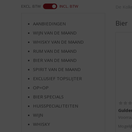
d
WEB
EXCL. BTW
INCL. BTW
De Kolkr
S
p
r
Bier
AANBIEDINGEN
i
WIJN VAN DE MAAND
n
g
WHISKY VAN DE MAAND
n
RUM VAN DE MAAND
a
a
BIER VAN DE MAAND
r
SPIRIT VAN DE MAAND
d
EXCLUSIEF TOPSLIJTER
e
n
OP=OP
a
BIER SPECIALS
v
i
HUISSPECIALITEITEN
Gulde
g
WIJN
a
Voorraa
t
WHISKY
Mogelij
i