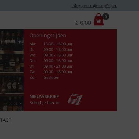
Inloggen mijn topSlijter
P
0
€
0,00
r
i
Openingstijden
j
s
Ma
:
13:00 - 18.00 uur
Di
:
09.00 - 18.00 uur
:
Wo
:
09.00 - 18.00 uur
Do
:
09.00 - 18.00 uur
Vr
:
09.00 - 21.00 uur
Za
:
09.00 - 18.00 uur
Zo:
Gesloten
NIEUWSBRIEF
Schrijf je hier in
TACT