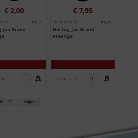
€
2,00
€
7,95
(
(
30 CL
75 CL
0
0
 Jan Grand
Hertog Jan Grand
,
,
ge
Prestige
0
0
/
/
5
5
)
)
INFO
MEER INFO
16
17
...
Volgende