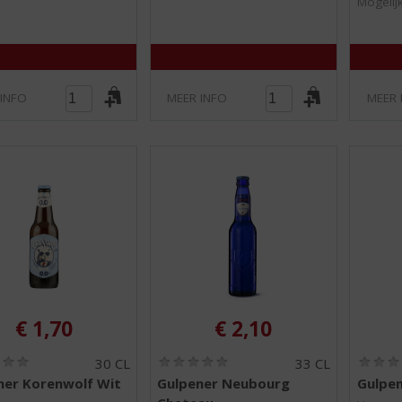
Mogelijk
 INFO
MEER INFO
MEER 
€
1,70
€
2,10
(
(
30 CL
33 CL
0
0
ner Korenwolf Wit
Gulpener Neubourg
Gulpen
,
,