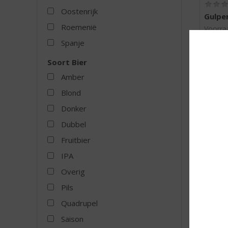
Oostenrijk
Gulpe
Roemenië
Voorraa
Spanje
Mogelij
Soort Bier
Amber
Blond
MEER
Donker
Dubbel
Fruitbier
IPA
Overig
Pils
Quadrupel
Saison