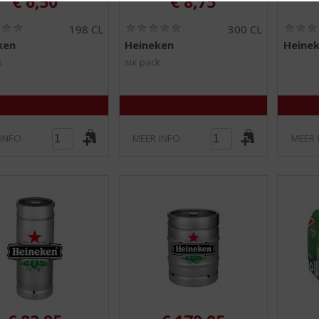
€
6,50
€
8,75
(
(
198 CL
300 CL
0
0
ken
Heineken
Heine
,
,
0
0
k
six pack
/
/
5
5
)
)
 INFO
MEER INFO
MEER 