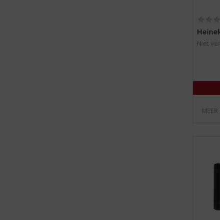
Heine
Niet ve
MEER