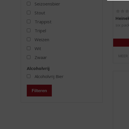
Seizoensbier
Stout
Heine
Trappist
six pac
Tripel
Weizen
Wit
MEER
Zwaar
Alcoholvrij
Alcoholvrij Bier
Filteren