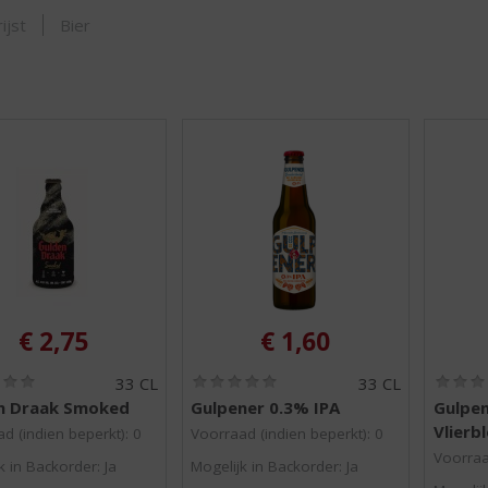
SHOP
ijst
Bier
€
2,75
€
1,60
(
(
33 CL
33 CL
0
0
n Draak Smoked
Gulpener 0.3% IPA
Gulpen
,
,
Vlierb
0
0
d (indien beperkt): 0
Voorraad (indien beperkt): 0
/
/
Voorraa
k in Backorder: Ja
Mogelijk in Backorder: Ja
5
5
)
)