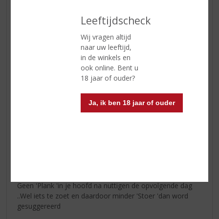
Leeftijdscheck
Te zoet en daardoor niet Stoer
29-02-2020
Wij vragen altijd
(2,0
naar uw leeftijd,
/
in de winkels en
5)
ook online. Bent u
Juttertje
18 jaar of ouder?
Te zoet en daardoor niet Stoer genoeg
Ja, ik ben 18 jaar of ouder
Hans Eerhart
29-02-2020
(3,0
/
5)
Juttertje
Geen 'Plank 'in je hoofd na nuttigen de opvolgende dag
..Wel iets te zoet en daardoor minder 'Stoer 'dan word
gesuggereerd