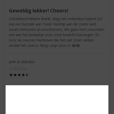
/
5)
Geweldig lekker! Cheers!
Ontzettend lekkere drank. Mag niet ontbreken tijdens (of
na) een bezoek aan Texel. Heerlijk aan de zoete kant
(zoals hierboven al omschreven). We gaan hem misschien
wel aan het bedankje voor onze bruiloft toevoegen. En
voor de mensen hierboven die het niet stoer vinden
omdat het zoet is: flesje azijn voor u? 😂😂
John & Mariska
10-02-2021
(4,5
/
5)
Proost
Geproost met ‘t Juttertje na een ijskoude fietstocht over ‘t
eiland. Milder dan jagermeister. Een heerlijk drankje om
weg te drinken. Proost!