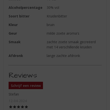
Alcoholpercentage
30% vol
Soort bitter
Kruidenbitter
Kleur
bruin
Geur
milde zoete aroma's
Smaak
zachte zoete smaak gecreëerd
met 14 verschillende kruiden
Afdronk
lange zachte afdronk
Reviews
Schrijf een review
Stefan
12-04-2024
(5,0