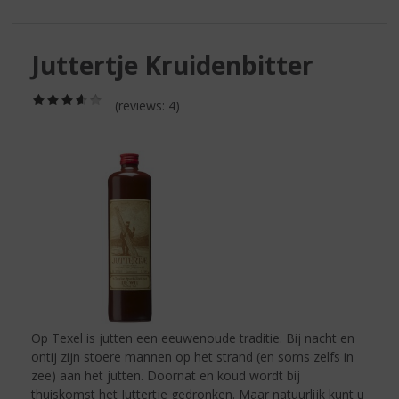
S
p
r
Juttertje Kruidenbitter
i
n
g
(3,6
(reviews: 4)
/
n
5)
a
a
r
d
e
n
a
v
i
g
a
Op Texel is jutten een eeuwenoude traditie. Bij nacht en
t
ontij zijn stoere mannen op het strand (en soms zelfs in
i
zee) aan het jutten. Doornat en koud wordt bij
e
thuiskomst het Juttertje gedronken. Maar natuurlijk kunt u