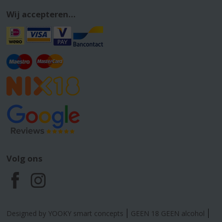
Wij accepteren...
Volg ons
F
I
a
n
Designed by YOOKY smart concepts
GEEN 18 GEEN alcohol