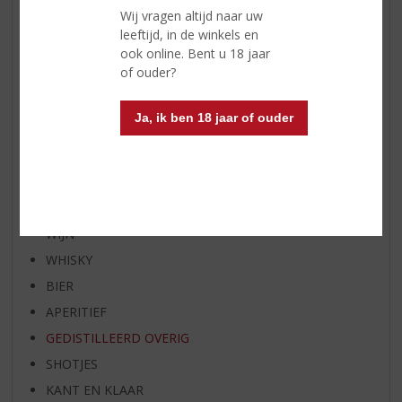
Wij vragen altijd naar uw
WHISKY VAN DE MAAND
leeftijd, in de winkels en
RUM VAN DE MAAND
ook online. Bent u 18 jaar
of ouder?
BIER VAN DE MAAND
SPIRIT VAN DE MAAND
Ja, ik ben 18 jaar of ouder
EXCLUSIEF TOPSLIJTER
OP=OP
BIER SPECIALS
HUISSPECIALITEITEN
WIJN
WHISKY
BIER
APERITIEF
GEDISTILLEERD OVERIG
SHOTJES
KANT EN KLAAR