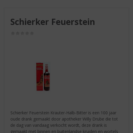
S
p
r
Schierker Feuerstein
i
n
g
(0,0
/
n
5)
a
a
r
d
e
n
a
v
i
g
a
Schierker Feuerstein Krauter-Halb-Bitter is een 100 jaar
t
oude drank gemaakt door apotheker Willy Drube die tot
i
de dag van vandaag verkocht wordt, deze drank is
e
gemaakt met binnen en buitenlandse kruiden en wortels