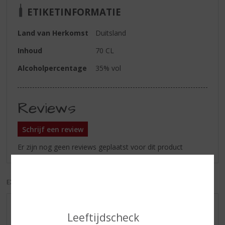
ETIKETINFORMATIE
Land van Herkomst
Duitsland
Inhoud
70 CL
Alcoholpercentage
35% vol
Reviews
Schrijf een review
Er zijn nog geen reviews geplaatst voor dit product
EXCL. BTW
INCL. BTW
AANBIEDINGEN
Leeftijdscheck
WIJN VAN DE MAAND