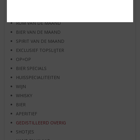
WIJN VAN DE MAAND
WHISKY VAN DE MAAND
RUM VAN DE MAAND
BIER VAN DE MAAND
SPIRIT VAN DE MAAND
EXCLUSIEF TOPSLIJTER
OP=OP
BIER SPECIALS
HUISSPECIALITEITEN
WIJN
WHISKY
BIER
APERITIEF
GEDISTILLEERD OVERIG
SHOTJES