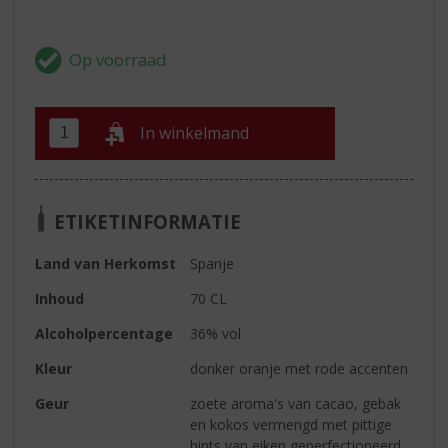
In winkelmand
ETIKETINFORMATIE
Land van Herkomst
Spanje
Inhoud
70 CL
Alcoholpercentage
36% vol
Kleur
donker oranje met rode accenten
Geur
zoete aroma's van cacao, gebak
en kokos vermengd met pittige
hints van eiken geperfectioneerd