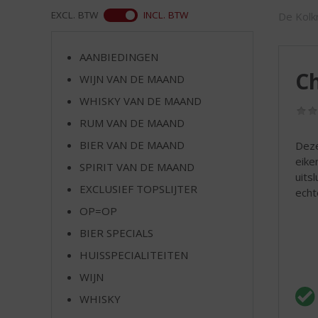
d
WEB
EXCL. BTW
INCL. BTW
De Kolkr
S
p
r
AANBIEDINGEN
i
C
WIJN VAN DE MAAND
n
g
WHISKY VAN DE MAAND
n
RUM VAN DE MAAND
a
a
BIER VAN DE MAAND
Deze
r
eike
SPIRIT VAN DE MAAND
d
uits
EXCLUSIEF TOPSLIJTER
e
echt
n
OP=OP
a
BIER SPECIALS
v
i
HUISSPECIALITEITEN
g
WIJN
a
t
WHISKY
i