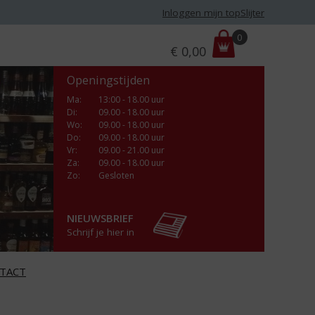
Inloggen mijn topSlijter
P
0
€
0,00
r
i
Openingstijden
j
s
Ma
:
13:00 - 18.00 uur
Di
:
09.00 - 18.00 uur
:
Wo
:
09.00 - 18.00 uur
Do
:
09.00 - 18.00 uur
Vr
:
09.00 - 21.00 uur
Za
:
09.00 - 18.00 uur
Zo:
Gesloten
NIEUWSBRIEF
Schrijf je hier in
TACT