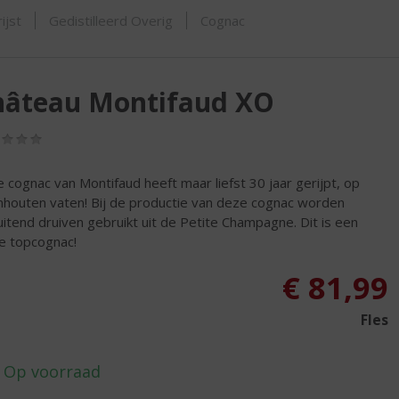
SHOP
ijst
Gedistilleerd Overig
Cognac
hâteau Montifaud XO
(0,0
/
5)
 cognac van Montifaud heeft maar liefst 30 jaar gerijpt, op
nhouten vaten! Bij de productie van deze cognac worden
luitend druiven gebruikt uit de Petite Champagne. Dit is een
e topcognac!
€
81,99
Fles