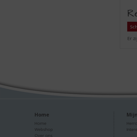
R
Sch
Er z
Home
Mijn
Home
Herro
Webshop
Inter
Over ons