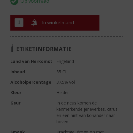
In winkelmand
ETIKETINFORMATIE
Land van Herkomst
Engeland
Inhoud
35 CL
Alcoholpercentage
37.5% vol
Kleur
Helder
Geur
In de neus komen de
kenmerkende jeneverbes, citrus
en een hint van koriander naar
boven
Smaak
Krachtige, droge gin met