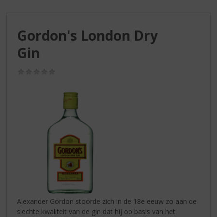
S
p
r
Gordon's London Dry
i
n
Gin
g
n
(0,0
a
/
a
5)
r
d
e
n
a
v
i
g
a
t
i
Alexander Gordon stoorde zich in de 18e eeuw zo aan de
e
slechte kwaliteit van de gin dat hij op basis van het