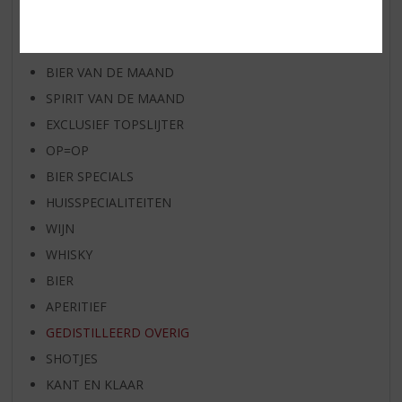
WHISKY VAN DE MAAND
RUM VAN DE MAAND
BIER VAN DE MAAND
SPIRIT VAN DE MAAND
EXCLUSIEF TOPSLIJTER
OP=OP
BIER SPECIALS
HUISSPECIALITEITEN
WIJN
WHISKY
BIER
APERITIEF
GEDISTILLEERD OVERIG
SHOTJES
KANT EN KLAAR