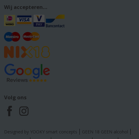
Wij accepteren...
Volg ons
F
I
a
n
Designed by YOOKY smart concepts
GEEN 18 GEEN alcohol