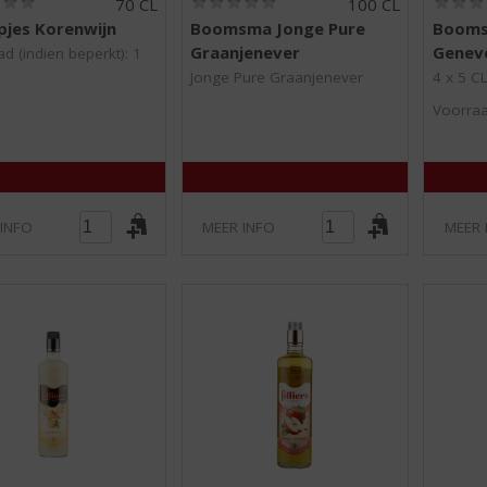
70 CL
100 CL
0
0
jes Korenwijn
Boomsma Jonge Pure
Booms
,
,
Graanjenever
Geneve
0
0
d (indien beperkt): 1
/
/
Jonge Pure Graanjenever
4 x 5 C
5
5
)
)
Voorraa
 INFO
MEER INFO
MEER 