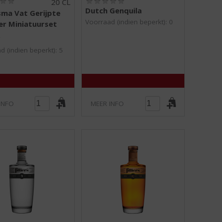
20 CL
0
0
Dutch Genquila
ma Vat Gerijpte
,
,
Voorraad (indien beperkt): 0
r Miniatuurset
0
0
/
/
L
5
5
)
)
d (indien beperkt): 5
INFO
MEER INFO