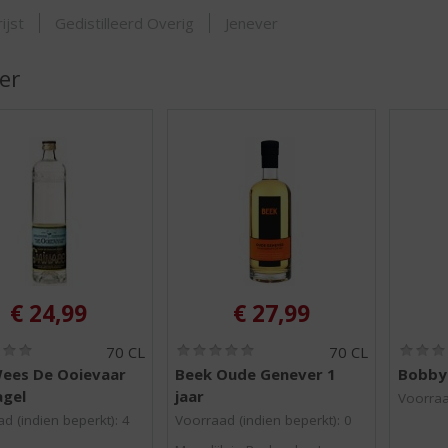
SHOP
ijst
Gedistilleerd Overig
Jenever
er
€
24,99
€
27,99
(
(
70 CL
70 CL
0
0
Wees De Ooievaar
Beek Oude Genever 1
Bobby'
,
,
agel
jaar
0
0
Voorraa
/
/
d (indien beperkt): 4
Voorraad (indien beperkt): 0
5
5
)
)