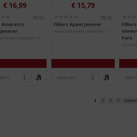
€
16,99
€
15,79
(
(
70 CL
70 CL
0
0
rs Amaretto
Filliers Appel Jenever
Fillier
,
,
jenever
Genev
0
0
Voorraad (indien beperkt): 1
/
/
Pure
d (indien beperkt): 0
5
5
Voorraa
)
)
 INFO
MEER INFO
MEER 
1
2
3
4
Volgen