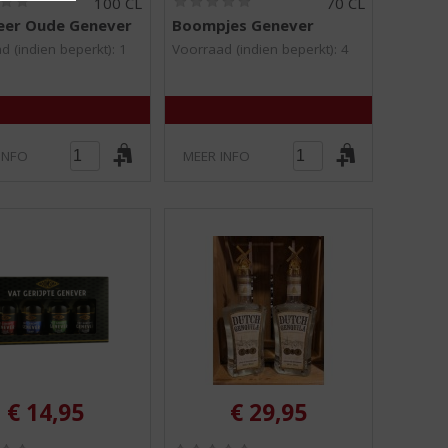
100 CL
70 CL
0
0
eer Oude Genever
Boompjes Genever
,
,
0
0
d (indien beperkt): 1
Voorraad (indien beperkt): 4
/
/
5
5
)
)
INFO
MEER INFO
€
14,95
€
29,95
(
(