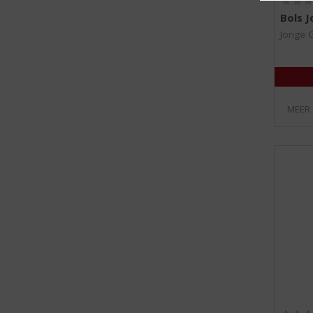
Bols 
Jonge 
MEER