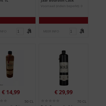
nt 1L
Jaar Bourbon Cask
0
0
/
/
Voorraad (indien beperkt): 0
5
5
)
)
INFO
MEER INFO
€
14,99
€
29,99
(
(
50 CL
70 CL
0
0