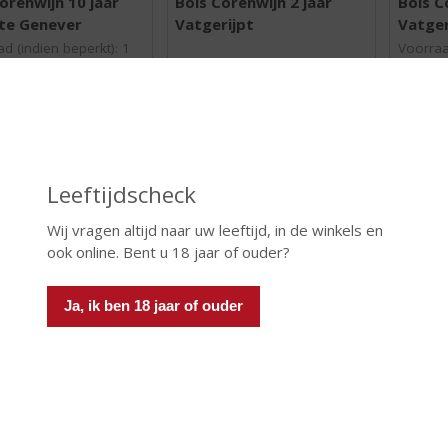
orenwijn 10 jaar
Bols Corenwijn 2 jaar
Bols C
,
,
pte Genever
Vatgerijpt
Vatger
0
0
/
/
d (indien beperkt): 1
Voorraa
5
5
)
)
 INFO
MEER INFO
MEER 
Leeftijdscheck
Wij vragen altijd naar uw leeftijd, in de winkels en
ook online. Bent u 18 jaar of ouder?
Ja, ik ben 18 jaar of ouder
€
15,49
€
10,99
(
(