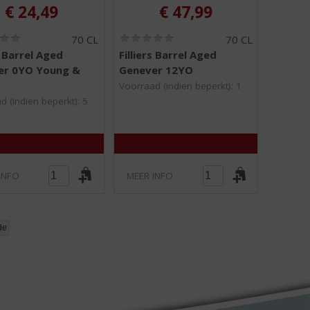
€
24,49
€
47,99
(
(
70 CL
70 CL
0
0
s Barrel Aged
Filliers Barrel Aged
,
,
er 0YO Young &
Genever 12YO
0
0
/
/
Voorraad (indien beperkt): 1
5
5
d (indien beperkt): 5
)
)
INFO
MEER INFO
de