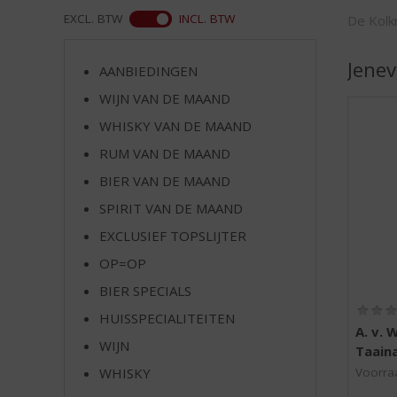
d
WEB
EXCL. BTW
INCL. BTW
De Kolkr
S
p
r
Jenev
AANBIEDINGEN
i
WIJN VAN DE MAAND
n
g
WHISKY VAN DE MAAND
n
RUM VAN DE MAAND
a
a
BIER VAN DE MAAND
r
SPIRIT VAN DE MAAND
d
EXCLUSIEF TOPSLIJTER
e
n
OP=OP
a
BIER SPECIALS
v
i
HUISSPECIALITEITEN
A. v. 
g
WIJN
Taain
a
t
WHISKY
Voorraa
i