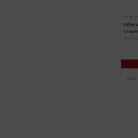
Fillie
Cream
Voorraa
MEER