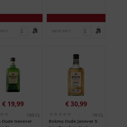
INFO
MEER INFO
€
19,99
€
30,99
(
(
100 CL
70 CL
0
0
 Oude Genever
Bokma Oude Jenever 5
,
,