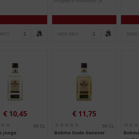
Mogelijk in Backorder: Ja
 INFO
MEER INFO
MEER 
€
10,45
€
11,75
(
(
50 CL
50 CL
0
0
 Jonge
Bokma Oude Genever
Bokma
,
,