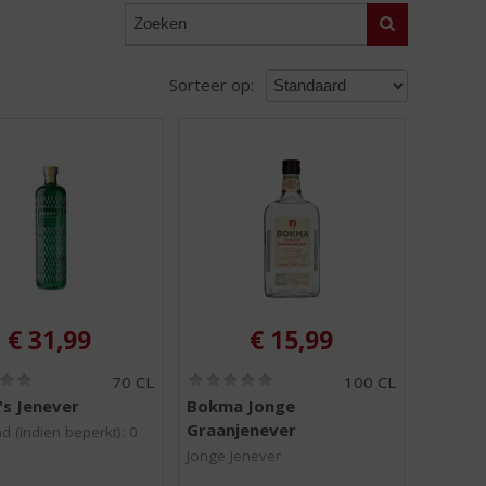
Zoeken
Sorteer op:
€
31,99
€
15,99
(
(
70 CL
100 CL
0
0
s Jenever
Bokma Jonge
,
,
Graanjenever
0
0
d (indien beperkt): 0
/
/
Jonge Jenever
5
5
)
)