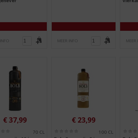
jenever
vierka
0
0
/
/
5
5
)
)
 INFO
MEER INFO
MEER 
€
37,99
€
23,99
(
(
70 CL
100 CL
0
0