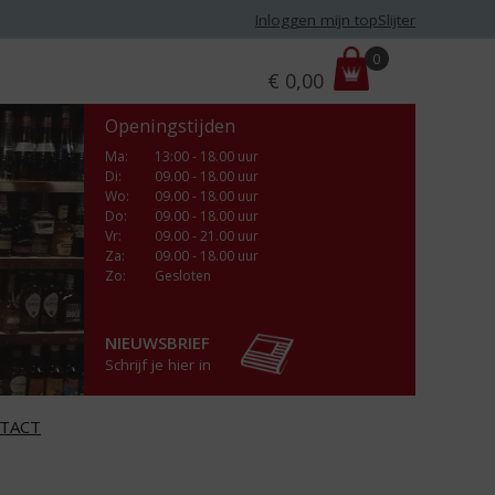
Inloggen mijn topSlijter
P
0
€
0,00
r
i
Openingstijden
j
s
Ma
:
13:00 - 18.00 uur
Di
:
09.00 - 18.00 uur
:
Wo
:
09.00 - 18.00 uur
Do
:
09.00 - 18.00 uur
Vr
:
09.00 - 21.00 uur
Za
:
09.00 - 18.00 uur
Zo:
Gesloten
NIEUWSBRIEF
Schrijf je hier in
TACT