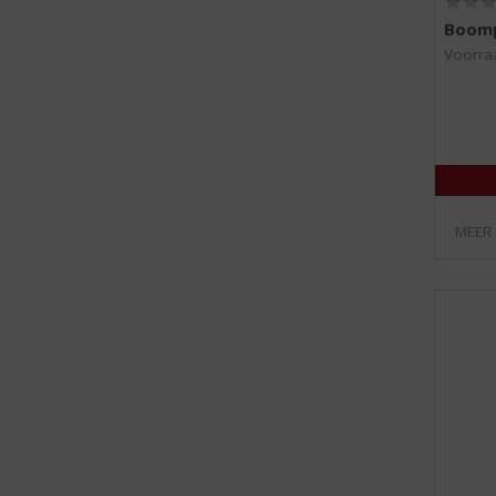
Boomp
Voorraa
MEER