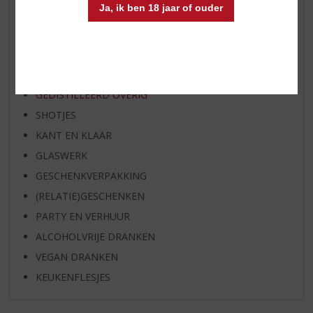
Ja, ik ben 18 jaar of ouder
WIJN
WHISKY
BIER
APERITIEF
GEDISTILLEERD OVERIG
SHOTJES
KANT EN KLAAR
GLASWERK
GESCHENKVERPAKKING
(RELATIE)GESCHENKEN
PARTY EN VERHUUR
ALCOHOLVRIJE DRANKEN
VEGAN DRANKEN
KEUKENFLESJES