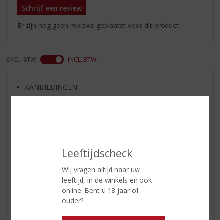
Schrijf een review
Er zijn nog geen reviews geplaatst voor dit product
EXCL. BTW
INCL. BTW
AANBIEDINGEN
WIJN VAN DE MAAND
WHISKY VAN DE MAAND
RUM VAN DE MAAND
BIER VAN DE MAAND
Leeftijdscheck
SPIRIT VAN DE MAAND
Wij vragen altijd naar uw
EXCLUSIEF TOPSLIJTER
leeftijd, in de winkels en ook
OP=OP
online. Bent u 18 jaar of
ouder?
BIER SPECIALS
HUISSPECIALITEITEN