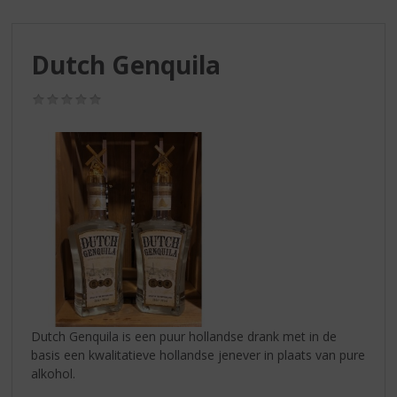
S
p
r
Dutch Genquila
i
n
g
(0,0
/
n
5)
a
a
r
d
e
n
a
v
i
g
a
Dutch Genquila is een puur hollandse drank met in de
t
basis een kwalitatieve hollandse jenever in plaats van pure
i
alkohol.
e