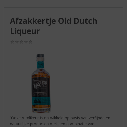
S
p
r
Afzakkertje Old Dutch
i
n
Liqueur
g
n
(0,0
a
/
a
5)
r
d
e
n
a
v
i
g
a
t
i
‘‘Onze rumlikeur is ontwikkeld op basis van verfijnde en
e
natuurlijke producten met een combinatie van