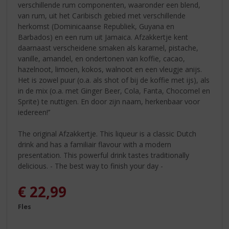
verschillende rum componenten, waaronder een blend,
van rum, uit het Caribisch gebied met verschillende
herkomst (Dominicaanse Republiek, Guyana en
Barbados) en een rum uit Jamaica. Afzakkertje kent
daarnaast verscheidene smaken als karamel, pistache,
vanille, amandel, en ondertonen van koffie, cacao,
hazelnoot, limoen, kokos, walnoot en een vleugje anijs.
Het is zowel puur (o.a. als shot of bij de koffie met ijs), als
in de mix (o.a. met Ginger Beer, Cola, Fanta, Chocomel en
Sprite) te nuttigen. En door zijn naam, herkenbaar voor
iedereen!’’
The original Afzakkertje. This liqueur is a classic Dutch
drink and has a familiair flavour with a modern
presentation. This powerful drink tastes traditionally
delicious. - The best way to finish your day -
€
22,99
Fles