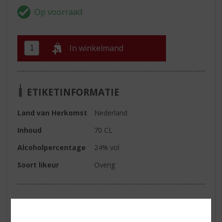
In winkelmand
ETIKETINFORMATIE
Land van Herkomst
Nederland
Inhoud
70 CL
Alcoholpercentage
24% vol
Soort likeur
Overig
Reviews