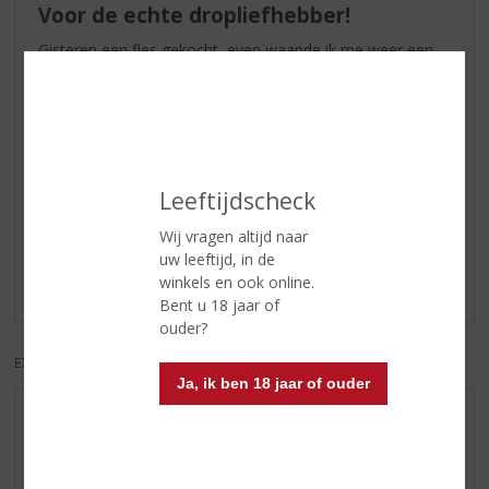
Voor de echte dropliefhebber!
Gisteren een fles gekocht, even waande ik me weer een
kind dat net een salmiakbal had gehad van moeder. Altijd
was het wachten tot hij brak en je opeens dat shot
salmiakpoeder in je mond kreeg. Dat gebeurt hier direct
bij een klein slokje; echt héérlijk. Meer dan een
borrelglaasje per keer is genoeg voor o.g. dan heb ik het
gevoel dat ik een zak drop op heb gegeten. Als je van
Leeftijdscheck
zoute drop/salmiak houdt echt een keer proberen, véél
lekkerder dan zijn zachtere zusje (ook lekker!!) Tip: drink er
Wij vragen altijd naar
venkelthee en ijskoud water bij. Ik zou niet weten wat je
uw leeftijd, in de
erbij kan eten, mss pepermunt(likeur)?
winkels en ook online.
Bent u 18 jaar of
ouder?
EXCL. BTW
INCL. BTW
Ja, ik ben 18 jaar of ouder
AANBIEDINGEN
WIJN VAN DE MAAND
WHISKY VAN DE MAAND