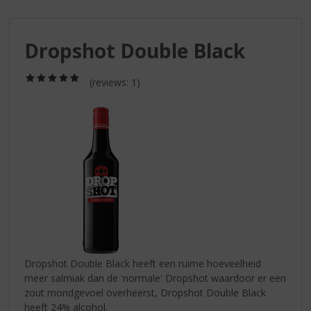
S
p
r
Dropshot Double Black
i
n
g
(5,0
(reviews: 1)
/
n
5)
a
a
r
d
e
n
a
v
i
g
a
Dropshot Double Black heeft een ruime hoeveelheid
t
meer salmiak dan de 'normale' Dropshot waardoor er een
i
zout mondgevoel overheerst, Dropshot Double Black
e
heeft 24% alcohol.