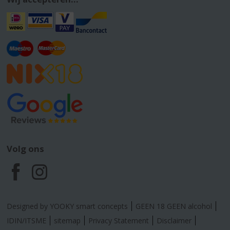
Volg ons
F
I
a
n
Designed by YOOKY smart concepts
GEEN 18 GEEN alcohol
c
s
IDIN/ITSME
sitemap
Privacy Statement
Disclaimer