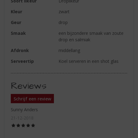
Soort likeur
Droplikeur
Kleur
zwart
Geur
drop
Smaak
een bijzondere smaak van zoute
drop en salmiak
Afdronk
middellang
Serveertip
Koel serveren in een shot glas
Reviews
Schrijf een review
Sunny Anders
21-12-2018
(5,0
/
5)