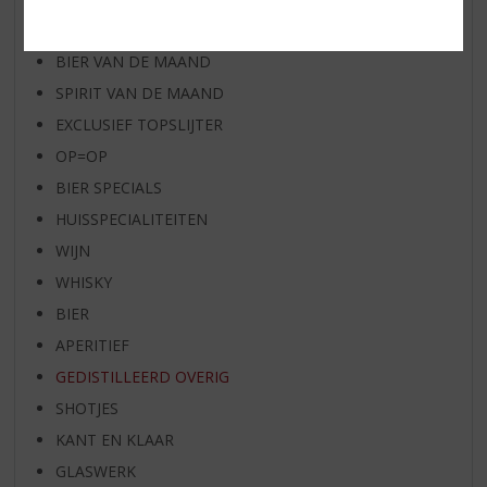
RUM VAN DE MAAND
BIER VAN DE MAAND
SPIRIT VAN DE MAAND
EXCLUSIEF TOPSLIJTER
OP=OP
BIER SPECIALS
HUISSPECIALITEITEN
WIJN
WHISKY
BIER
APERITIEF
GEDISTILLEERD OVERIG
SHOTJES
KANT EN KLAAR
GLASWERK