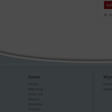
Sch
Er z
Home
Mijn
Home
Herro
Webshop
Inter
Over ons
Nieuws
Inspiratie
Contact