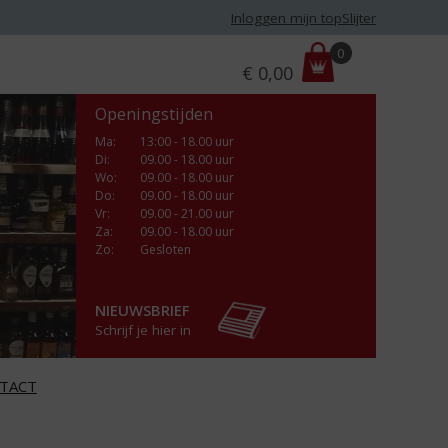
Inloggen mijn topSlijter
P
0
€
0,00
r
i
Openingstijden
j
s
Ma
:
13:00 - 18.00 uur
Di
:
09.00 - 18.00 uur
:
Wo
:
09.00 - 18.00 uur
Do
:
09.00 - 18.00 uur
Vr
:
09.00 - 21.00 uur
Za
:
09.00 - 18.00 uur
Zo:
Gesloten
NIEUWSBRIEF
Schrijf je hier in
TACT