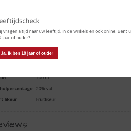
eeftijdscheck
In winkelmand
j vragen altijd naar uw leeftijd, in de winkels en ook online. Bent u
 jaar of ouder?
TIKETINFORMATIE
Ja, ik ben 18 jaar of ouder
d van Herkomst
Nederland
oud
100 CL
oholpercentage
20% vol
t likeur
Fruitlikeur
eviews