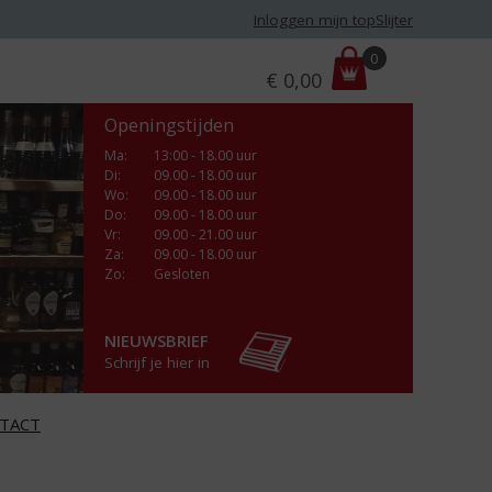
Inloggen mijn topSlijter
P
0
€
0,00
r
i
Openingstijden
j
s
Ma
:
13:00 - 18.00 uur
Di
:
09.00 - 18.00 uur
:
Wo
:
09.00 - 18.00 uur
Do
:
09.00 - 18.00 uur
Vr
:
09.00 - 21.00 uur
Za
:
09.00 - 18.00 uur
Zo:
Gesloten
NIEUWSBRIEF
Schrijf je hier in
TACT