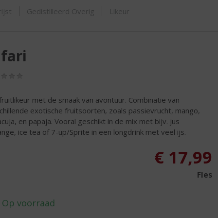
SHOP
ijst
Gedistilleerd Overig
Likeur
fari
(0,0
/
5)
fruitlikeur met de smaak van avontuur. Combinatie van
chillende exotische fruitsoorten, zoals passievrucht, mango,
cuja, en papaja. Vooral geschikt in de mix met bijv. jus
ange, ice tea of 7-up/Sprite in een longdrink met veel ijs.
€
17,99
Fles