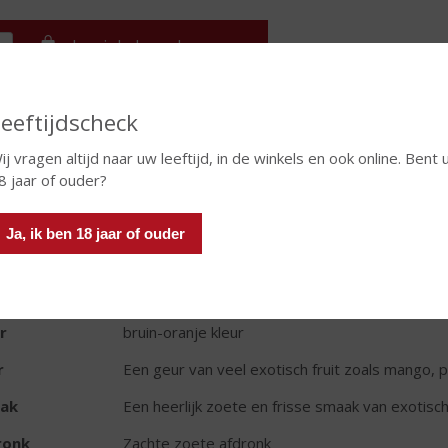
In winkelmand
eeftijdscheck
TIKETINFORMATIE
ij vragen altijd naar uw leeftijd, in de winkels en ook online. Bent 
8 jaar of ouder?
d van Herkomst
Nederland
oud
100 CL
Ja, ik ben 18 jaar of ouder
oholpercentage
20% vol
t likeur
Fruitlikeur
r
bruin-oranje kleur
r
Een geur van veel exotisch fruit zoals mango, 
ak
Een heerlijk zoete en frisse smaak van exotisch 
ronk
Zachte zoete afdronk