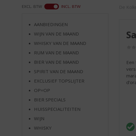
d
WEB
EXCL. BTW
INCL. BTW
De Kolkr
S
p
r
AANBIEDINGEN
i
Sa
WIJN VAN DE MAAND
n
g
WHISKY VAN DE MAAND
n
RUM VAN DE MAAND
a
a
BIER VAN DE MAAND
Een 
r
vers
SPIRIT VAN DE MAAND
d
mara
EXCLUSIEF TOPSLIJTER
e
d’or
n
OP=OP
a
BIER SPECIALS
v
i
HUISSPECIALITEITEN
g
WIJN
a
t
WHISKY
i