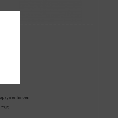
u
papaya en limoen
fruit