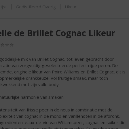
SHOP
ijst
Gedistilleerd Overig
Likeur
lle de Brillet Cognac Likeur
(0,0
/
5)
goddelijke mix van Brillet Cognac, tot leven gebracht door
ratie van zorgvuldig geselecteerde perfect rijpe peren. De
emde, originele likeur van Poire Williams en Brillet Cognac, dit is
opmerkelijke drankkeuze. Vol fruitige smaak, maar toch
ukwekkend met zijn volle body.
natuurlijke harmonie van smaken
ntensiteit van frisse peer in de neus in combinatie met de
lexiteit van cognac in de mond en vanillenoten in de afdronk.
ngrediënten: eaux-de-vie van Williamspeer, cognac en suiker die
drenkt is met verse vanille uit Madagaskar. Er worden geen