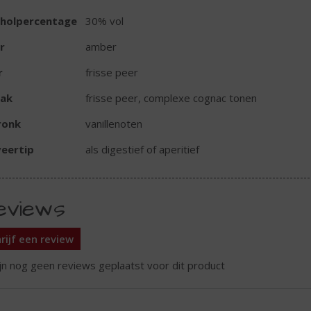
oholpercentage
30% vol
r
amber
r
frisse peer
ak
frisse peer, complexe cognac tonen
ronk
vanillenoten
eertip
als digestief of aperitief
eviews
rijf een review
ijn nog geen reviews geplaatst voor dit product