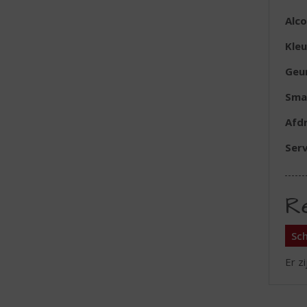
Alc
Kleu
Geu
Sma
Afd
Serv
R
Sch
Er z