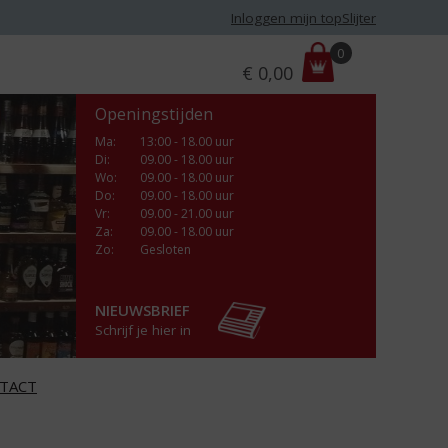
Inloggen mijn topSlijter
P
0
€
0,00
r
i
Openingstijden
j
s
Ma
:
13:00 - 18.00 uur
Di
:
09.00 - 18.00 uur
:
Wo
:
09.00 - 18.00 uur
Do
:
09.00 - 18.00 uur
Vr
:
09.00 - 21.00 uur
Za
:
09.00 - 18.00 uur
Zo:
Gesloten
NIEUWSBRIEF
Schrijf je hier in
TACT