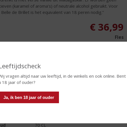
tieven (karamel of aroma’s) of neutrale alcohol gebruikt. Voor
l Belle de Brillet is het equivalent van 18 peren nodig.”
€
36,99
Fles
Leeftijdscheck
In winkelmand
Wij vragen altijd naar uw leeftijd, in de winkels en ook online. Bent
u 18 jaar of ouder?
Ja, ik ben 18 jaar of ouder
TIKETINFORMATIE
d van Herkomst
Frankrijk
oud
70 CL