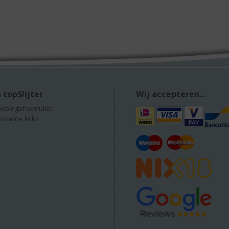
 topSlijter
Wij accepteren...
epingsformulier
essante links