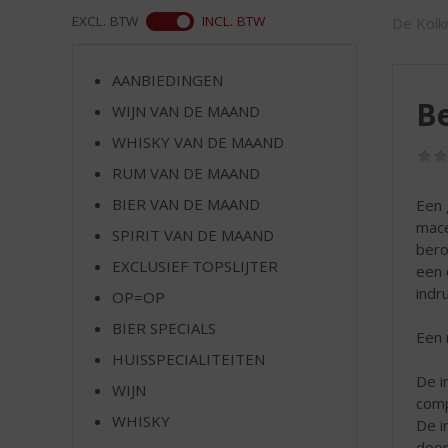
d
WEB
EXCL. BTW
INCL. BTW
De Kolkr
S
p
r
AANBIEDINGEN
i
Be
WIJN VAN DE MAAND
n
g
WHISKY VAN DE MAAND
n
RUM VAN DE MAAND
a
a
BIER VAN DE MAAND
Een 
r
mace
SPIRIT VAN DE MAAND
d
bero
EXCLUSIEF TOPSLIJTER
e
een 
n
indr
OP=OP
a
BIER SPECIALS
v
Een 
i
HUISSPECIALITEITEN
g
De i
WIJN
a
comp
t
WHISKY
De i
i
door