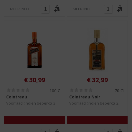
MEER INFO
MEER INFO
€
30,99
€
32,99
(
(
100 CL
70 CL
0
0
Cointreau
Cointreau Noir
,
,
Voorraad (indien beperkt): 3
Voorraad (indien beperkt): 2
0
0
/
/
5
5
)
)