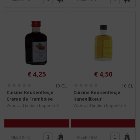
€
4,25
€
4,50
(
(
10 CL
10 CL
0
0
Cuisine Keukenflesje
Cuisine Keukenflesje
,
,
Creme de Framboise
Kaneellikeur
0
0
/
/
Voorraad (indien beperkt): 3
Voorraad (indien beperkt): 6
5
5
)
)
MEER INFO
MEER INFO