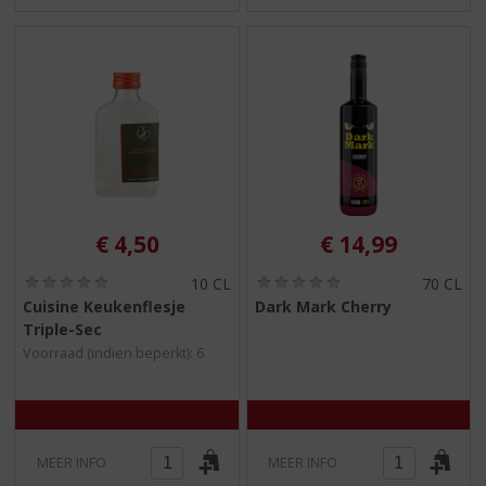
€
4,50
€
14,99
(
(
10 CL
70 CL
0
0
Cuisine Keukenflesje
Dark Mark Cherry
,
,
Triple-Sec
0
0
/
/
Voorraad (indien beperkt): 6
5
5
)
)
MEER INFO
MEER INFO