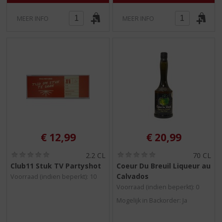
MEER INFO
MEER INFO
€
12,99
€
20,99
(
(
2.2 CL
70 CL
0
0
Club11 Stuk TV Partyshot
Coeur Du Breuil Liqueur au
,
,
Calvados
Voorraad (indien beperkt): 10
0
0
/
/
Voorraad (indien beperkt): 0
5
5
Mogelijk in Backorder: Ja
)
)