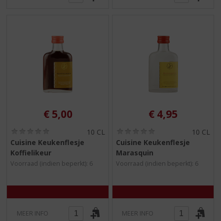
€
5,00
€
4,95
(
(
10 CL
10 CL
0
0
Cuisine Keukenflesje
Cuisine Keukenflesje
,
,
Koffielikeur
Marasquin
0
0
/
/
Voorraad (indien beperkt): 6
Voorraad (indien beperkt): 6
5
5
)
)
MEER INFO
MEER INFO