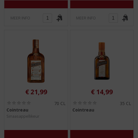
MEER INFO
MEER INFO
€
21,99
€
14,99
(
(
70 CL
35 CL
0
0
Cointreau
Cointreau
,
,
Sinaasappellikeur
0
0
/
/
5
5
)
)