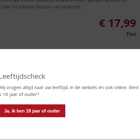
 dan 10 miljoen flessen van verkocht.
€
17,99
Fles
Leeftijdscheck
In winkelmand
Wij vragen altijd naar uw leeftijd, in de winkels en ook online. Bent
u 18 jaar of ouder?
TIKETINFORMATIE
Ja, ik ben 18 jaar of ouder
d van Herkomst
Oostenrijk
oud
70 CL