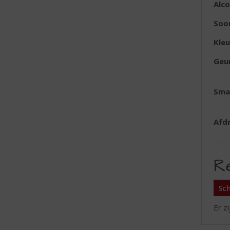
Alc
Soo
Kleu
Geu
Sma
Afd
R
Sch
Er z