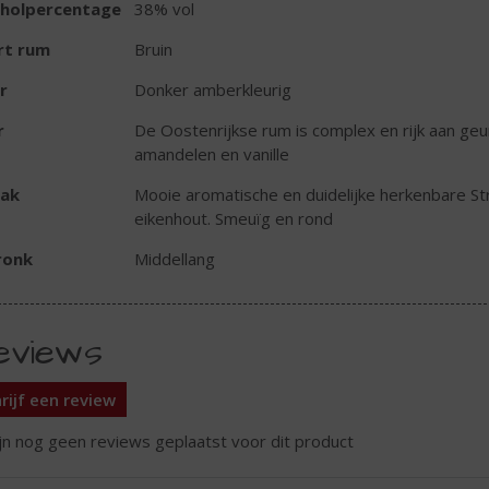
oholpercentage
38% vol
rt rum
Bruin
r
Donker amberkleurig
r
De Oostenrijkse rum is complex en rijk aan geu
amandelen en vanille
ak
Mooie aromatische en duidelijke herkenbare Str
eikenhout. Smeuïg en rond
ronk
Middellang
eviews
rijf een review
ijn nog geen reviews geplaatst voor dit product