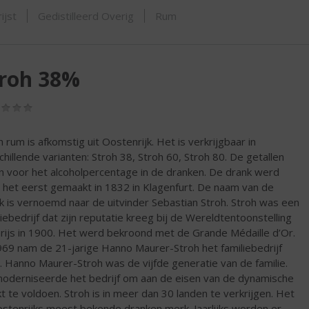
SHOP
ijst
Gedistilleerd Overig
Rum
troh 38%
(0,0
/
5)
h rum is afkomstig uit Oostenrijk. Het is verkrijgbaar in
chillende varianten: Stroh 38, Stroh 60, Stroh 80. De getallen
n voor het alcoholpercentage in de dranken. De drank werd
 het eerst gemaakt in 1832 in Klagenfurt. De naam van de
k is vernoemd naar de uitvinder Sebastian Stroh. Stroh was een
liebedrijf dat zijn reputatie kreeg bij de Wereldtentoonstelling
arijs in 1900. Het werd bekroond met de Grande Médaille d’Or.
969 nam de 21-jarige Hanno Maurer-Stroh het familiebedrijf
. Hanno Maurer-Stroh was de vijfde generatie van de familie.
moderniseerde het bedrijf om aan de eisen van de dynamische
t te voldoen. Stroh is in meer dan 30 landen te verkrijgen. Het
ostenrijks meest bekende dranken merk. Jaarlijks worden er