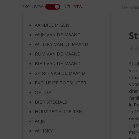
d
WEB
EXCL. BTW
INCL. BTW
De Kolkr
S
p
r
AANBIEDINGEN
i
S
WIJN VAN DE MAAND
n
g
WHISKY VAN DE MAAND
n
RUM VAN DE MAAND
a
a
BIER VAN DE MAAND
Stro
r
vers
SPIRIT VAN DE MAAND
d
staa
EXCLUSIEF TOPSLIJTER
e
voor
n
dran
OP=OP
a
fami
BIER SPECIALS
v
in P
i
In 1
HUISSPECIALITEITEN
g
over
WIJN
a
Hij 
t
WHISKY
mark
i
is O