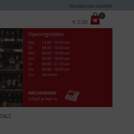
Inloggen mijn topSlijter
P
0
€
0,00
r
i
Openingstijden
j
s
Ma
:
13:00 - 18.00 uur
Di
:
09.00 - 18.00 uur
:
Wo
:
09.00 - 18.00 uur
Do
:
09.00 - 18.00 uur
Vr
:
09.00 - 21.00 uur
Za
:
09.00 - 18.00 uur
Zo:
Gesloten
NIEUWSBRIEF
Schrijf je hier in
TACT