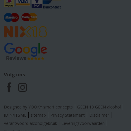
Volg ons
F
I
a
n
Designed by YOOKY smart concepts
GEEN 18 GEEN alcohol
c
s
IDIN/ITSME
sitemap
Privacy Statement
Disclaimer
Verantwoord alcoholgebruik
Leveringsvoorwaarden