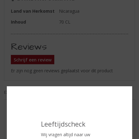
Land van Herkomst
Nicaragua
Inhoud
70 CL
Reviews
Schrijf een review
Er zijn nog geen reviews geplaatst voor dit product
EXCL. BTW
INCL. BTW
AANBIEDINGEN
WIJN VAN DE MAAND
Leeftijdscheck
WHISKY VAN DE MAAND
Wij vragen altijd naar uw
RUM VAN DE MAAND