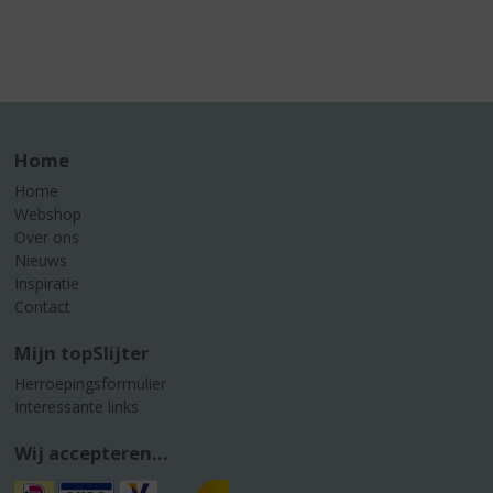
Home
Home
Webshop
Over ons
Nieuws
Inspiratie
Contact
Mijn topSlijter
Herroepingsformulier
Interessante links
Wij accepteren...