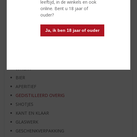
leeftijd, in de winkels en ook
BIER VAN DE MAAND
online. Bent u 18 jaar of
ouder?
SPIRIT VAN DE MAAND
EXCLUSIEF TOPSLIJTER
Ja, ik ben 18 jaar of ouder
OP=OP
BIER SPECIALS
HUISSPECIALITEITEN
WIJN
WHISKY
BIER
APERITIEF
GEDISTILLEERD OVERIG
SHOTJES
KANT EN KLAAR
GLASWERK
GESCHENKVERPAKKING