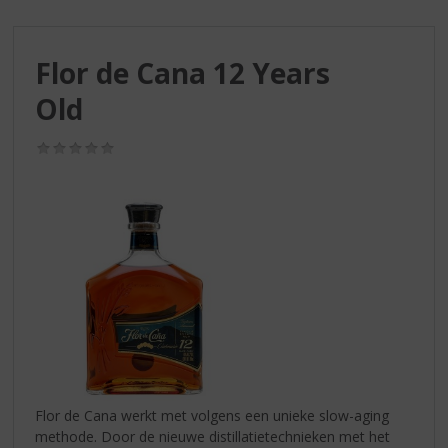
S
p
r
Flor de Cana 12 Years
i
n
Old
g
n
(0,0
a
/
a
5)
r
d
e
n
a
v
i
g
a
t
i
Flor de Cana werkt met volgens een unieke slow-aging
e
methode. Door de nieuwe distillatietechnieken met het